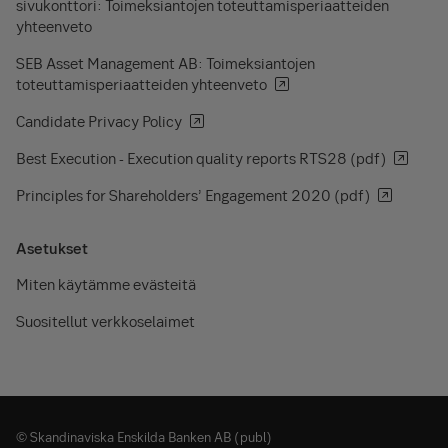
sivukonttori: Toimeksiantojen toteuttamisperiaatteiden
yhteenveto
SEB Asset Management AB: Toimeksiantojen
toteuttamisperiaatteiden yhteenveto
Candidate Privacy Policy
Best Execution - Execution quality reports RTS28 (pdf)
Principles for Shareholders’ Engagement 2020 (pdf)
Asetukset
Miten käytämme evästeitä
Suositellut verkkoselaimet
© Skandinaviska Enskilda Banken AB (publ)