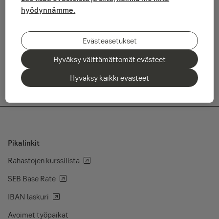
indikaatiot rahapolitiikan kiristämisestä nostivat korkotasoa,
hyödynnämme.
mikä painoi korko- ja osakesijoituksia. Lisäksi öljyn
hintapaineiden jatkuminen ja positiivisten ajureiden puute
rajasivat markkinoiden riskinottohalukkuutta.
Evästeasetukset
Lue heinäkuun katsaus tästä
Hyväksy välttämättömät evästeet
Hyväksy kaikki evästeet
Pikalinkit
Rahastojen kurssilista
SEB Base Rate
IBAN laskuri
Avoimet työpaikat