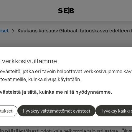
iset
Kuukausikatsaus: Globaali talouskasvu edelleen 
t verkkosivuillamme
11.36
 talouskasvu edelleen
ästeitä, jotka eri tavoin helpottavat verkkosivujemme käyt
tovat meille, kuinka sivuja käytetään.
evästeistä ja siitä, kuinka me niitä hyödynnämme.
 saatiin pääsääntöisesti odotuksia heikompia
Kokonaisuutena osakemarkkinoiden tuotot jäivä
tukset
Hyväksy välttämättömät evästeet
Hyväksy kaikki 
.
in pääsääntöisesti odotuksia heikompia taloustilastoja. Öljy