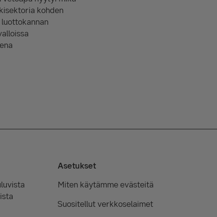
kisektoria kohden
t luottokannan
alloissa
tena
Asetukset
luvista
Miten käytämme evästeitä
ista
Suositellut verkkoselaimet