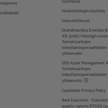
Suomessa
untijamme
Henkilötietojen käsittely
valitukset
Saavutettavuus
Skandinaviska Enskilda 
AB (publ) Helsingin sivuk
Toimeksiantojen
toteuttamisperiaatteiden
yhteenveto
SEB Asset Management 
Toimeksiantojen
toteuttamisperiaatteiden
yhteenveto
Candidate Privacy Policy
Best Execution - Executio
quality reports RTS28 (p