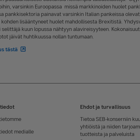
oihin, varsinkin Euroopassa missä markkinoiden huolet pank
sa pankkisektoria painavat varsinkin Italian pankeissa oleva
kohden lisääntyneet huolet mahdollisesta Brexitistä. Yhdysv
i selittäjä kuun lopussa nähtyyn alavireisyyteen. Kokonaisuu
ot jäivät huhtikuussa nollan tuntumaan.
s tästä
tiedot
Ehdot ja turvallisuus
tietomme
Tietoa SEB-konserniin kuu
yhtiöistä ja niiden tarjoam
iedot medialle
tuotteista ja palveluista