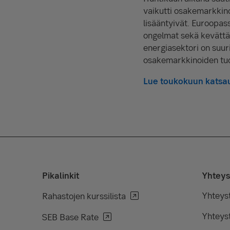
vaikutti osakemarkkin
lisääntyivät. Euroopas
ongelmat sekä kevättä 
energiasektori on suur
osakemarkkinoiden tuot
Lue toukokuun katsau
Pikalinkit
Yhteys
Yhteys
Rahastojen kurssilista
Yhteyst
SEB Base Rate