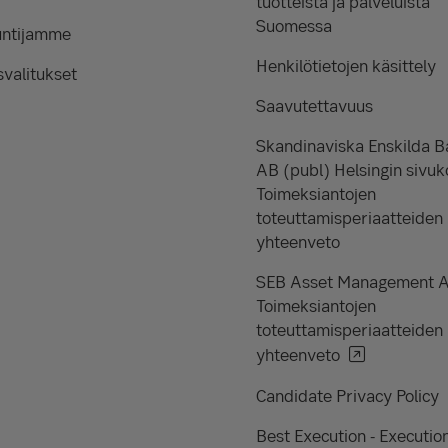
tuotteista ja palveluista
Suomessa
untijamme
Henkilötietojen käsittely
valitukset
Saavutettavuus
Skandinaviska Enskilda 
AB (publ) Helsingin sivuk
Toimeksiantojen
toteuttamisperiaatteiden
yhteenveto
SEB Asset Management 
Toimeksiantojen
toteuttamisperiaatteiden
yhteenveto
Candidate Privacy Policy
Best Execution - Executio