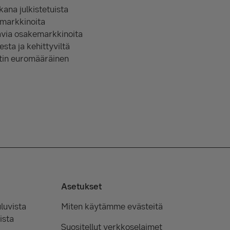
ana julkistetuista
omarkkinoita
joavia osakemarkkinoita
sta ja kehittyviltä
ntin euromääräinen
Asetukset
luvista
Miten käytämme evästeitä
ista
Suositellut verkkoselaimet