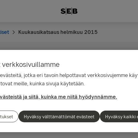
iset
Kuukausikatsaus helmikuu 2015
t verkkosivuillamme
12.08
katsaus: Taloustilasto
ästeitä, jotka eri tavoin helpottavat verkkosivujemme käyt
tovat meille, kuinka sivuja käytetään.
lissa tammikuussa
evästeistä ja siitä, kuinka me niitä hyödynnämme.
den tilastot olivat pitkälti odotusten mukaisi
tukset
Hyväksy välttämättömät evästeet
Hyväksy kaikki 
julkistetuista luvuista saatu sijoitusmarkkinoil