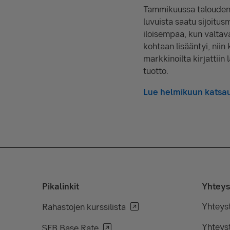
Tammikuussa talouden t
luvuista saatu sijoitus
iloisempaa, kun valtava
kohtaan lisääntyi, niin
markkinoilta kirjattii
tuotto.
Lue helmikuun katsau
Pikalinkit
Yhteys
Yhteys
Rahastojen kurssilista
Yhteyst
SEB Base Rate