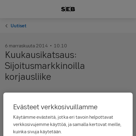
Uutiset
6 marraskuuta 2014
10.10
Kuukausikatsaus:
Sijoitusmarkkinoilla
korjausliike
Osakemarkkinoilla lokakuu vaati sijoittajilta
joko vahvoja hermoja tai taianomaista
Evästeet verkkosivuillamme
ajoituskykyä, kun kurssit painuivat
Käytämme evästeitä, jotka eri tavoin helpottavat
voimakkaasti kuun alkupuolella korjausliikkeen
verkkosivujemme käyttöä, ja samalla kertovat meille,
jatkuessa ja sitten kääntyivät jälleen nousuun
kuinka sivuja käytetään.