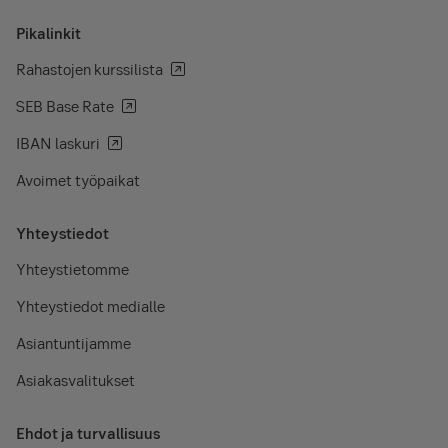
Pikalinkit
Rahastojen kurssilista
SEB Base Rate
IBAN laskuri
Avoimet työpaikat
Yhteystiedot
Yhteystietomme
Yhteystiedot medialle
Asiantuntijamme
Asiakasvalitukset
Ehdot ja turvallisuus