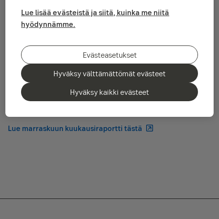
kuun jälkimmäisellä puoliskolla.
Lue lisää evästeistä ja siitä, kuinka me niitä
hyödynnämme.
Osakemarkkinoilla lokakuu vaati sijoittajilta joko vahvoja
hermoja tai taianomaista ajoituskykyä, kun kurssit painuivat
voimakkaasti kuun alkupuolella korjausliikkeen jatkuessa ja
Evästeasetukset
sitten kääntyivät jälleen nousuun kuun jälkimmäisellä
puoliskolla. Kurssiliikkeitä oli hankala selittää muulla kuin
Hyväksy välttämättömät evästeet
huolien kasaantumisella, kun talouden tilastot ovat
pysytelleet lähes ennallaan, keskuspankkiodotuksissa ei ole
Hyväksy kaikki evästeet
tapahtunut suuria muutoksia ja alkanut tuloskausi on sujunut
ilman merkittäviä tulosvaroituksia tai tulospettymyksiä.
Lue marraskuun kuukausiraportti tästä