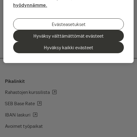
plussaa. Erikoista tässä tilanteessa on se, että riskipitoisten
hyödynnämme.
omaisuusluokkien tuottaessa hyvin myös valtionlainoista on
saatu reilut 2 prosenttia tuottoa.
Evästeasetukset
Lue huhtikuun katsaus tästä
Hyväksy välttämättömät evästeet
Hyväksy kaikki evästeet
Pikalinkit
Rahastojen kurssilista
SEB Base Rate
IBAN laskuri
Avoimet työpaikat