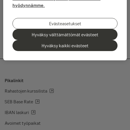
nousivat euromääräisesti 5 prosenttiyksikköä, kun
hyödynnämme.
Euroopassa, Yhdysvalloissa ja kotimaassa tuotto oli selvästi
maltillisempaa.
Evästeasetukset
Lue helmikuun kuukausikatsaus tästä
Hyväksy välttämättömät evästeet
Hyväksy kaikki evästeet
Pikalinkit
Rahastojen kurssilista
SEB Base Rate
IBAN laskuri
Avoimet työpaikat