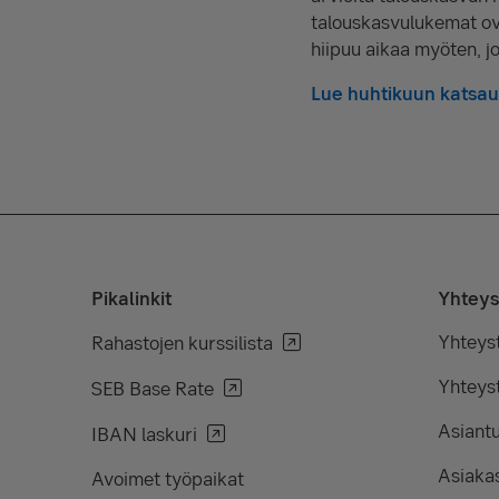
talouskasvulukemat o
hiipuu aikaa myöten, j
Lue huhtikuun katsau
Pikalinkit
Yhteys
Yhteys
Rahastojen kurssilista
Yhteyst
SEB Base Rate
Asiant
IBAN laskuri
Asiakas
Avoimet työpaikat