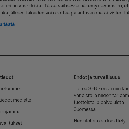
vat miinusmerkkisiä. Tässä vaiheessa näkemyksemme on, et
onka jälkeen talouden voi odottaa palautuvan massiivisten tuk
s tästä
tiedot
Ehdot ja turvallisuus
tietomme
Tietoa SEB-konserniin kuu
yhtiöistä ja niiden tarjoam
iedot medialle
tuotteista ja palveluista
Suomessa
untijamme
Henkilötietojen käsittely
valitukset