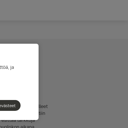
töä, ja
evästeet
ssiliikkeet ovat olleet
alouden aktiviteettiin
a esittää tarkkoja
puoliskon aikana