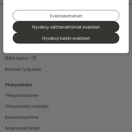
Evästeasetukset
Pikalinkit
Hyväksy välttämättömät evästeet
Rahastojen kurssilista
Hyväksy kaikki evästeet
SEB Base Rate
IBAN laskuri
Avoimet työpaikat
Yhteystiedot
Yhteystietomme
Yhteystiedot medialle
Asiantuntijamme
Asiakasvalitukset