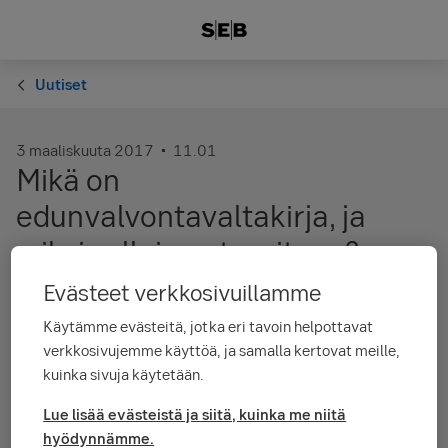
Uutiset
3 maaliskuuta 2017
11.01
Mikä on
edunvalvontavaltakirja, ja
miksi sellainen tarvitaan?
Evästeet verkkosivuillamme
Kiinnostuitko - heräsikö lisäkysymyksiä?
Sofia
Käytämme evästeitä, jotka eri tavoin helpottavat
Portinin
tavoittaa numerosta (09) 6162 8203 tai
verkkosivujemme käyttöä, ja samalla kertovat meille,
sähköpostitse
sofia.portin@seb.fi
.
kuinka sivuja käytetään.
Lue lisää evästeistä ja siitä, kuinka me niitä
hyödynnämme.