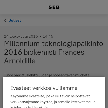
Uutiset
24 toukokuuta 2016
14.45
Millennium-teknologiapalkinto
2016 biokemisti Frances
Arnoldille
Tuore palkittu kehitti uuden ja nopean tavan muokata
proteiineja. Frances Arnoldin innovaatioiden ansiosta
uusiutumattomia ja kalliita raaka-aineita käyttävää tuotantoa
Evästeet verkkosivuillamme
voidaan korvata kestävän kehityksen mukaisesti useilla
teollisuuden aloilla.
Käytämme evästeitä, jotka eri tavoin helpottavat
verkkosivujemme käyttöä, ja samalla kertovat meille,
Tuore palkittu kehitti uuden ja nopean tavan muokata
kuinka sivuja käytetään.