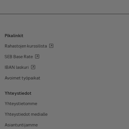
Pikalinkit
Rahastojen kurssilista
SEB Base Rate
IBAN laskuri
Avoimet työpaikat
Yhteystiedot
Yhteystietomme
Yhteystiedot medialle
Asiantuntijamme