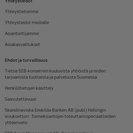
Yhteystiedot
Yhteystietomme
Yhteystiedot medialle
Asiantuntijamme
Asiakasvalitukset
Ehdot ja turvallisuus
Tietoa SEB-konserniin kuuluvista yhtiöistä ja niiden
tarjoamista tuotteista ja palveluista Suomessa
Henkilötietojen käsittely
Saavutettavuus
Skandinaviska Enskilda Banken AB (publ) Helsingin
sivukonttori: Toimeksiantojen toteuttamisperiaatteiden
yhteenveto