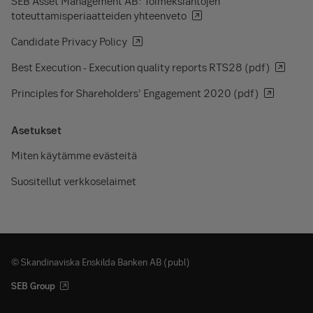
SEB Asset Management AB: Toimeksiantojen
toteuttamisperiaatteiden yhteenveto
Candidate Privacy Policy
Best Execution - Execution quality reports RTS28 (pdf)
Principles for Shareholders’ Engagement 2020 (pdf)
Asetukset
Miten käytämme evästeitä
Suositellut verkkoselaimet
© Skandinaviska Enskilda Banken AB (publ)
SEB Group