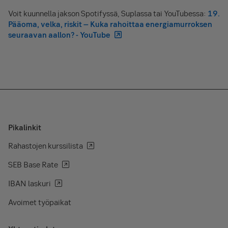
Voit kuunnella jakson Spotifyssä, Suplassa tai YouTubessa:
19.
Pääoma, velka, riskit – Kuka rahoittaa energiamurroksen
seuraavan aallon? - YouTube
Pikalinkit
Rahastojen kurssilista
SEB Base Rate
IBAN laskuri
Avoimet työpaikat