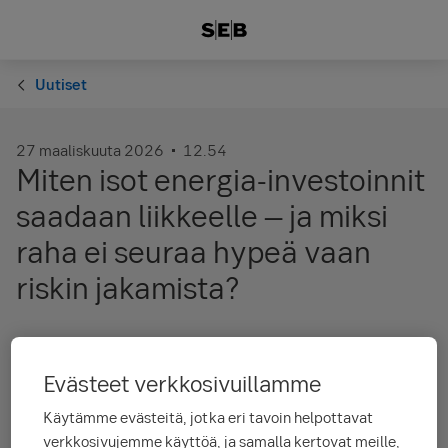
Uutiset
27 maaliskuuta 2026
12.54
Miten isot energia-investoinnit
saadaan liikkeelle – ja miksi
raha ei seuraa hypeä vaan
riskin jakamista?
Evästeet verkkosivuillamme
Käytämme evästeitä, jotka eri tavoin helpottavat
verkkosivujemme käyttöä, ja samalla kertovat meille,