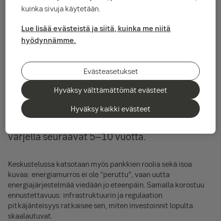
kuinka sivuja käytetään.
Lue lisää evästeistä ja siitä, kuinka me niitä
hyödynnämme.
Evästeasetukset
SEB:n Jouni Järviluoma vieraili Gasgridin
Hyväksy välttämättömät evästeet
podcastissa keskustelemassa siitä, mikä tekee
Suomesta kiinnostavan kohteen rahoittajien ja
Hyväksy kaikki evästeet
sijoittajien silmissä – ja mitä meidän kannattaa
varjella seuraavat 5–10 vuotta.
Keskustelussa katsotaan myös pankkien roolia sekä isoa
kuvaa: energiamurros ei ole “peruttu”, vaan uutta
energiajärjestelmää viedään jo eteenpäin. Samalla korostuu
ennustettavuus: infrastruktuurin ja regulaation
pitkäjänteisyys ratkaisee sen, miten investoinnit lopulta
skaalautuvat.