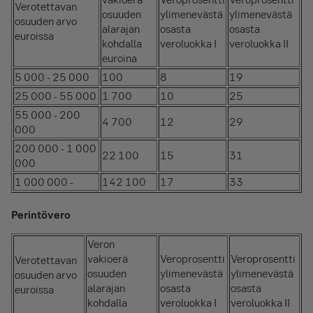
Verotettavan
osuuden
ylimenevästä
ylimenevästä
osuuden arvo
alarajan
osasta
osasta
euroissa
kohdalla
veroluokka I
veroluokka II
euroina
5 000 - 25 000
100
8
19
25 000 - 55 000
1 700
10
25
55 000 - 200
4 700
12
29
000
200 000 - 1 000
22 100
15
31
000
1 000 000 -
142 100
17
33
Perintövero
Veron
vakioerä
Veroprosentti
Veroprosentti
Verotettavan
osuuden
ylimenevästä
ylimenevästä
osuuden arvo
alarajan
osasta
osasta
euroissa
kohdalla
veroluokka I
veroluokka II