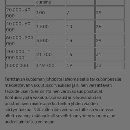
euroina
20 000 - 40
100
7
19
000
40 000 - 60
1 500
10
25
000
60 000 - 200
3 500
13
29
000
200 000 - 1
21 700
16
31
000 000
1 000 000 -
149 700
19
33
Perittävän kuoleman johdosta lähiomaiselle tai kuolinpesälle
maksettavan vakuutuskorvauksen ja siihen verrattavan
taloudellisen tuen osittainen verovapaus poistuvat.
Kohtuussyistä vakuutuskorvausten verovapauden
poistamiseen asetetaan kuitenkin yhden vuoden
siirtymäaikaa. Näin ollen lain voimaan tullessa voimassa
olleita vanhoja säännöksiä sovelletaan yhden vuoden ajan
uuden lain tultua voimaan.