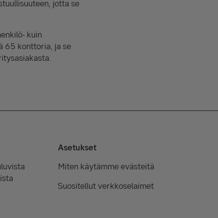
uullisuuteen, jotta se
enkilö- kuin
ä 65 konttoria, ja se
ritysasiakasta.
Asetukset
luvista
Miten käytämme evästeitä
ista
Suositellut verkkoselaimet