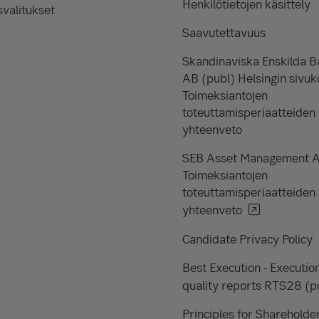
Henkilötietojen käsittely
valitukset
Saavutettavuus
Skandinaviska Enskilda 
AB (publ) Helsingin sivuk
Toimeksiantojen
toteuttamisperiaatteiden
yhteenveto
SEB Asset Management 
Toimeksiantojen
toteuttamisperiaatteiden
yhteenveto
Candidate Privacy Policy
Best Execution - Executio
quality reports RTS28 (p
Principles for Shareholde