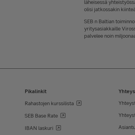
läheisessä yhteistyöss
olisi jatkossakin kiint
SEB:n Baltian toiminnot
yritysasiakkaille Viros
palvelee noin miljoona
Pikalinkit
Yhteys
Yhteys
Rahastojen kurssilista
Yhteyst
SEB Base Rate
Asiant
IBAN laskuri