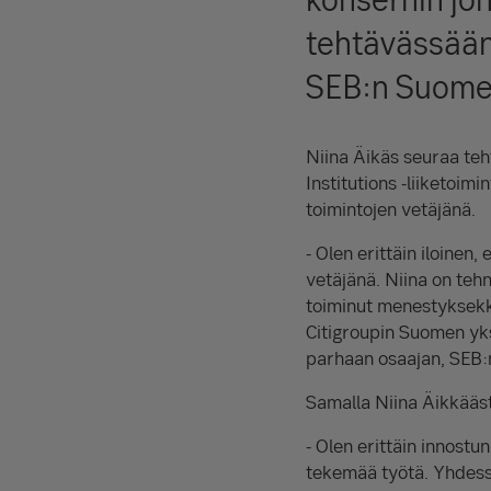
tehtävässään 
SEB:n Suomen
Niina Äikäs seuraa teh
Institutions -liiketoi
toimintojen vetäjänä.
- Olen erittäin iloinen
vetäjänä. Niina on teh
toiminut menestyksekkä
Citigroupin Suomen yksi
parhaan osaajan, SEB:n
Samalla Niina Äikkääst
- Olen erittäin innost
tekemää työtä. Yhdessä