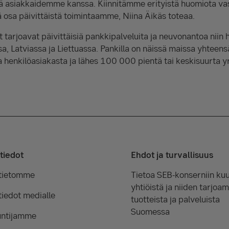
ä asiakkaidemme kanssa. Kiinnitämme erityistä huomiota vast
eä osa päivittäistä toimintaamme, Niina Äikäs toteaa.
 tarjoavat päivittäisiä pankkipalveluita ja neuvonantoa niin h
sa, Latviassa ja Liettuassa. Pankilla on näissä maissa yhteens
a henkilöasiakasta ja lähes 100 000 pientä tai keskisuurta y
tiedot
Ehdot ja turvallisuus
tietomme
Tietoa SEB-konserniin kuu
yhtiöistä ja niiden tarjoam
iedot medialle
tuotteista ja palveluista
Suomessa
untijamme