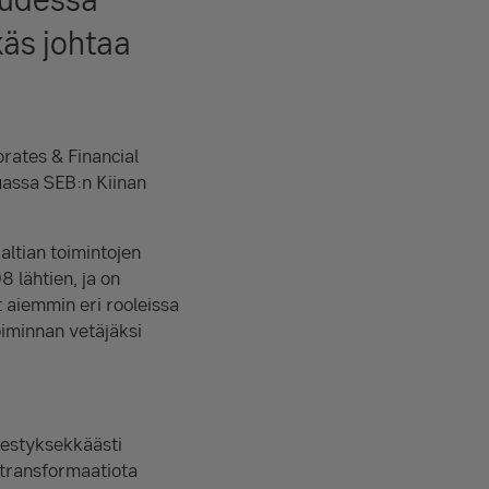
käs johtaa
rates & Financial
uassa SEB:n Kiinan
altian toimintojen
 lähtien, ja on
 aiemmin eri rooleissa
oiminnan vetäjäksi
nestyksekkäästi
 transformaatiota