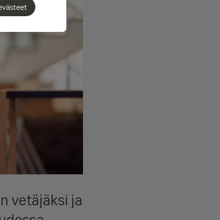
evästeet
n vetäjäksi ja
uudessa