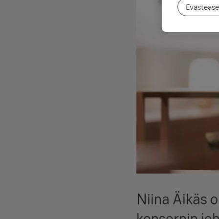
Evästease
Niina Äikäs o
konsernin jo