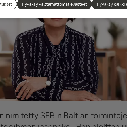
tukset
Hyväksy välttämättömät evästeet
Hyväksy kaikki 
n nimitetty SEB:n Baltian toimintoje
htoryhmän jäseneksi. Hän aloittaa 