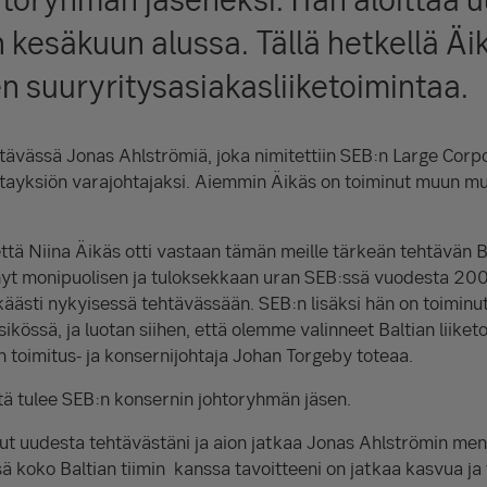
kesäkuun alussa. Tällä hetkellä Äi
 suuryritysasiakasliiketoimintaa.
tävässä Jonas Ahlströmiä, joka nimitettiin SEB:n Large Corpo
mintayksiön varajohtajaksi. Aiemmin Äikäs on toiminut muun m
, että Niina Äikäs otti vastaan tämän meille tärkeän tehtävän B
nyt monipuolisen ja tuloksekkaan uran SEB:ssä vuodesta 2008
ästi nykyisessä tehtävässään. SEB:n lisäksi hän on toiminut
kössä, ja luotan siihen, että olemme valinneet Baltian liiket
 toimitus- ja konsernijohtaja Johan Torgeby toteaa.
ä tulee SEB:n konsernin johtoryhmän jäsen.
unut uudesta tehtävästäni ja aion jatkaa Jonas Ahlströmin me
 koko Baltian tiimin kanssa tavoitteeni on jatkaa kasvua ja