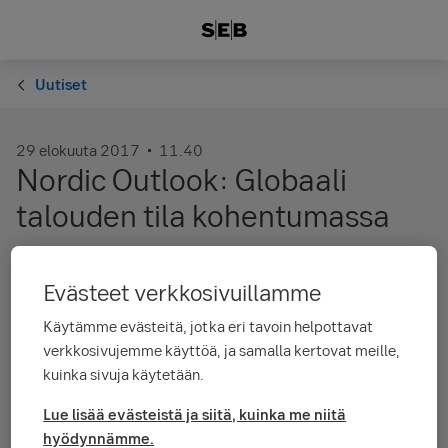
Uutiset
29 elokuuta 2017
11.40
Nordic Outlook: Globaali
talouden tila kohentumassa
Jälkisykliset voimat tukevat globaalia taloutta, joka tulee
Evästeet verkkosivuillamme
voimistumaan historiallista keskiarvoaan nopeammin
ennusteperiodillamme 2017-2019.
Käytämme evästeitä, jotka eri tavoin helpottavat
verkkosivujemme käyttöä, ja samalla kertovat meille,
Lue lisää
kuinka sivuja käytetään.
Lue lisää evästeistä ja siitä, kuinka me niitä
hyödynnämme.