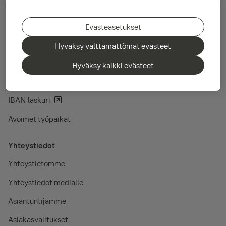
Evästeasetukset
Pikalinkit
Hyväksy välttämättömät evästeet
Rahastojen kurssilista
Hyväksy kaikki evästeet
SEB Base Rate
IBAN laskuri
Avoimet työpaikat
Yhteystiedot
Yhteystietomme
Yhteystiedot medialle
Asiantuntijamme
Asiakasvalitukset