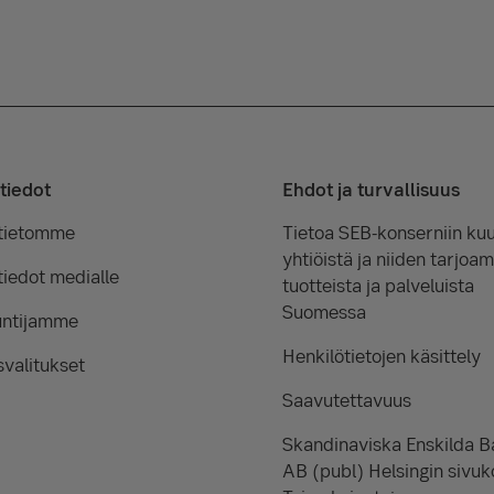
tiedot
Ehdot ja turvallisuus
tietomme
Tietoa SEB-konserniin kuu
yhtiöistä ja niiden tarjoam
iedot medialle
tuotteista ja palveluista
Suomessa
untijamme
Henkilötietojen käsittely
valitukset
Saavutettavuus
Skandinaviska Enskilda 
AB (publ) Helsingin sivuk