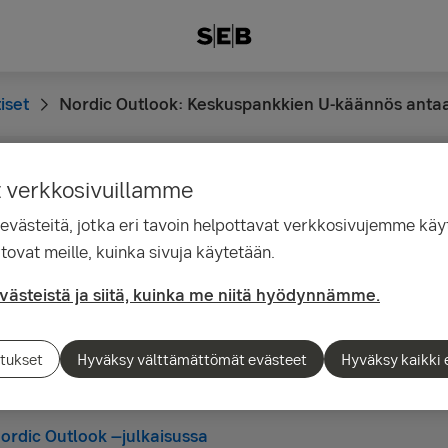
iset
Nordic Outlook: Keskuspankkien U-käännös anta
t verkkosivuillamme
12.23
ästeitä, jotka eri tavoin helpottavat verkkosivujemme käyt
Outlook: Keskuspankki
tovat meille, kuinka sivuja käytetään.
 antaa kasvulle voima
evästeistä ja siitä, kuinka me niitä hyödynnämme.
tukset
Hyväksy välttämättömät evästeet
Hyväksy kaikki 
 tulevat luultavasti tekemään vähemmän koronnostoja kuin 
asvua.
ordic Outlook –julkaisussa