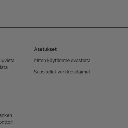
Asetukset
luvista
Miten käytämme evästeitä
ista
Suositellut verkkoselaimet
Banken
onttori: