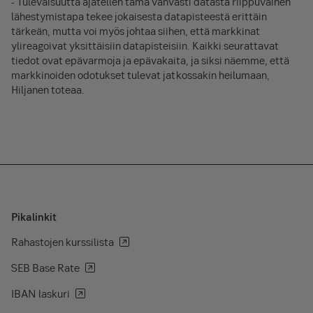
- Tulevaisuutta ajatellen tämä vahvasti datasta riippuvainen
lähestymistapa tekee jokaisesta datapisteestä erittäin
tärkeän, mutta voi myös johtaa siihen, että markkinat
ylireagoivat yksittäisiin datapisteisiin. Kaikki seurattavat
tiedot ovat epävarmoja ja epävakaita, ja siksi näemme, että
markkinoiden odotukset tulevat jatkossakin heilumaan,
Hiljanen toteaa.
Pikalinkit
Rahastojen kurssilista
SEB Base Rate
IBAN laskuri