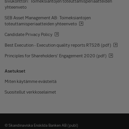
sivukonttori: Toimeksiantojen toteuttamisperiaatteiden
yhteenveto
SEB Asset Management AB: Toimeksiantojen
toteuttamisperiaatteiden yhteenveto
Candidate Privacy Policy
Best Execution - Execution quality reports RTS28 (pdf)
Principles for Shareholders’ Engagement 2020 (pdf)
Asetukset
Miten käytämme evästeitä
Suositellut verkkoselaimet
© Skandinaviska Enskilda Banken AB (publ)