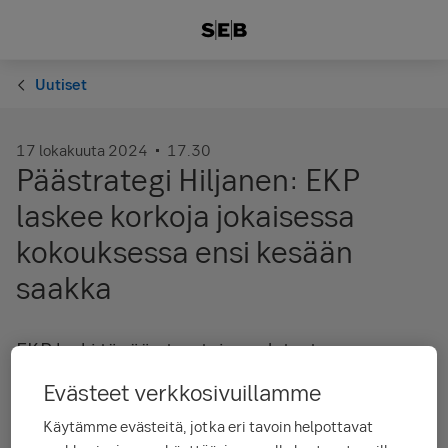
Uutiset
17 lokakuuta 2024
17.30
Päästrategi Hiljanen: EKP
laskee korkoja jokaisessa
kokouksessa ensi kesään
saakka
EKP laski tänään torstaina odotusten
mukaisesti talletuskorkoa 0,25
Evästeet verkkosivuillamme
prosenttiyksikköä 3,25 prosenttiin ja toisti, että
Käytämme evästeitä, jotka eri tavoin helpottavat
politiikka pysyy riippuvaisena talousdatasta,