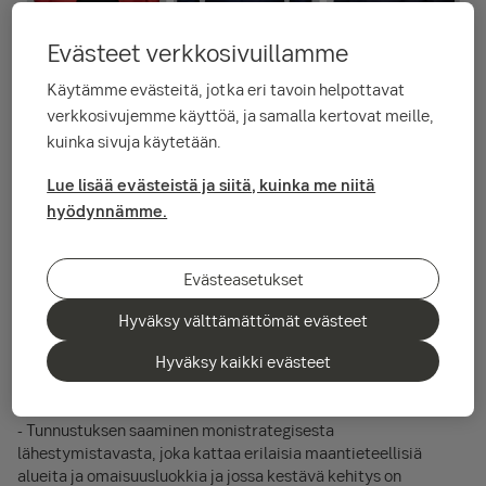
Evästeet verkkosivuillamme
Käytämme evästeitä, jotka eri tavoin helpottavat
verkkosivujemme käyttöä, ja samalla kertovat meille,
Kolme SEB:n rahastoa palkittiin LSEG Lipper
kuinka sivuja käytetään.
Fund Awards Nordics 2024 -kilpailussa. Ne
Lue lisää evästeistä ja siitä, kuinka me niitä
palkittiin siitä, että ne ovat jatkuvasti
hyödynnämme.
tuottaneet positiivista riskikorjattua tuottoa
omissa luokissaan.
Evästeasetukset
Hyväksy välttämättömät evästeet
SEB Pensionsfond Plus, jota hallinnoi SEB:n monijäseninen
johtoryhmä, palkittiin ensimmäistä kertaa Lipper Fund
Hyväksy kaikki evästeet
Awards Nordics 2024 -kilpailussa kategoriassa Best Mixed
Asset SEK Aggressive Fund over three years.
- Tunnustuksen saaminen monistrategisesta
lähestymistavasta, joka kattaa erilaisia maantieteellisiä
alueita ja omaisuusluokkia ja jossa kestävä kehitys on