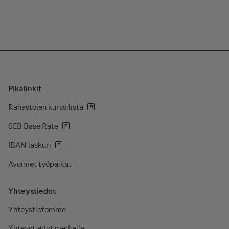
Pikalinkit
Rahastojen kurssilista
SEB Base Rate
IBAN laskuri
Avoimet työpaikat
Yhteystiedot
Yhteystietomme
Yhteystiedot medialle