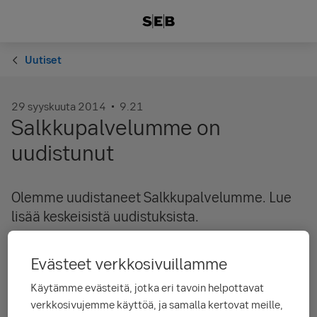
Uutiset
29 syyskuuta 2014
9.21
Salkkupalvelumme on
uudistunut
Olemme uudistaneet Salkkupalvelumme. Lue
lisää keskeisistä uudistuksista.
Merkittävimmät uudistukset:
Evästeet verkkosivuillamme
Yksityiskohtaisemmat tiedot hankintaeristä on lisätty
Käytämme evästeitä, jotka eri tavoin helpottavat
omistuksiin. Lisätieto-ikkuna avautuu painamalla
verkkosivujemme käyttöä, ja samalla kertovat meille,
kyseistä omistusta