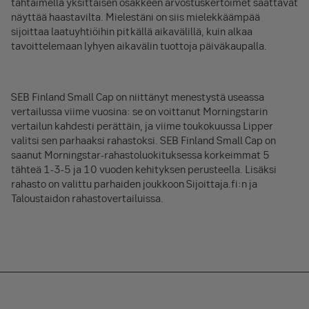
tähtäimellä yksittäisen osakkeen arvostuskertoimet saattavat
näyttää haastavilta. Mielestäni on siis mielekkäämpää
sijoittaa laatuyhtiöihin pitkällä aikavälillä, kuin alkaa
tavoittelemaan lyhyen aikavälin tuottoja päiväkaupalla.
SEB Finland Small Cap on niittänyt menestystä useassa
vertailussa viime vuosina: se on voittanut Morningstarin
vertailun kahdesti perättäin, ja viime toukokuussa Lipper
valitsi sen parhaaksi rahastoksi. SEB Finland Small Cap on
saanut Morningstar-rahastoluokituksessa korkeimmat 5
tähteä 1-3-5 ja 10 vuoden kehityksen perusteella. Lisäksi
rahasto on valittu parhaiden joukkoon Sijoittaja.fi:n ja
Taloustaidon rahastovertailuissa.