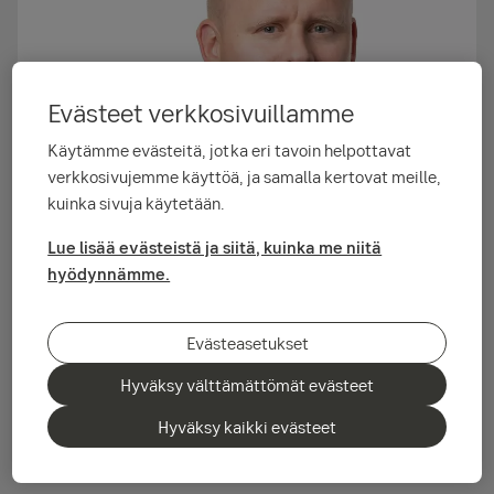
Evästeet verkkosivuillamme
Käytämme evästeitä, jotka eri tavoin helpottavat
verkkosivujemme käyttöä, ja samalla kertovat meille,
kuinka sivuja käytetään.
Lue lisää evästeistä ja siitä, kuinka me niitä
Ville Simon hoitama SEB Finland Small Cap -
hyödynnämme.
rahasto on menestynyt hyvin
rahastovertailuissa viime vuoden aikana.
Evästeasetukset
Kysyimme palkitulta salkunhoitajalta, missä
piilee menestyksen salaisuus, miten hän näkee
Hyväksy välttämättömät evästeet
vallitsevan taloustilanteen ja mitä vinkkejä
Hyväksy kaikki evästeet
hänellä on sijoittajille.