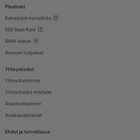
Pikalinkit
Rahastojen kurssilista
SEB Base Rate
IBAN laskuri
Avoimet työpaikat
Yhteystiedot
Yhteystietomme
Yhteystiedot medialle
Asiantuntijamme
Asiakasvalitukset
Ehdot ja turvallisuus