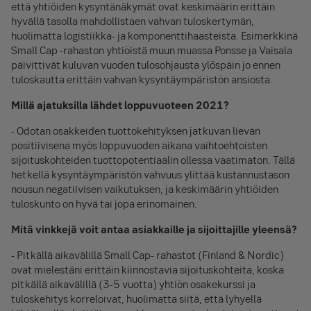
että yhtiöiden kysyntänäkymät ovat keskimäärin erittäin
hyvällä tasolla mahdollistaen vahvan tuloskertymän,
huolimatta logistiikka- ja komponenttihaasteista. Esimerkkinä
Small Cap -rahaston yhtiöistä muun muassa Ponsse ja Vaisala
päivittivät kuluvan vuoden tulosohjausta ylöspäin jo ennen
tuloskautta erittäin vahvan kysyntäympäristön ansiosta.
Millä ajatuksilla lähdet loppuvuoteen 2021?
- Odotan osakkeiden tuottokehityksen jatkuvan lievän
positiivisena myös loppuvuoden aikana vaihtoehtoisten
sijoituskohteiden tuottopotentiaalin ollessa vaatimaton. Tällä
hetkellä kysyntäympäristön vahvuus ylittää kustannustason
nousun negatiivisen vaikutuksen, ja keskimäärin yhtiöiden
tuloskunto on hyvä tai jopa erinomainen.
Mitä vinkkejä voit antaa asiakkaille ja sijoittajille yleensä?
- Pitkällä aikavälillä Small Cap- rahastot (Finland & Nordic)
ovat mielestäni erittäin kiinnostavia sijoituskohteita, koska
pitkällä aikavälillä (3-5 vuotta) yhtiön osakekurssi ja
tuloskehitys korreloivat, huolimatta siitä, että lyhyellä