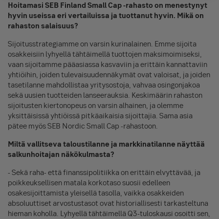
Hoitamasi SEB Finland Small Cap -rahasto on menestynyt
hyvin useissa eri vertailuissa ja tuottanut hyvin. Mikä on
rahaston salaisuus?
Sijoitusstrategiamme on varsin kurinalainen. Emme sijoita
osakkeisiin lyhyellä tähtäimellä tuottojen maksimoimiseksi,
vaan sijoitamme pääasiassa kasvaviin ja erittäin kannattaviin
yhtiöihin, joiden tulevaisuudennäkymät ovat valoisat, ja joiden
tasetilanne mahdollistaa yritysostoja, vahvaa osingonjakoa
sekä uusien tuotteiden lanseerauksia. Keskimäärin rahaston
sijoitusten kiertonopeus on varsin alhainen, ja olemme
yksittäisissä yhtiöissä pitkäaikaisia sijoittajia. Sama asia
pätee myös SEB Nordic Small Cap -rahastoon.
Miltä vallitseva taloustilanne ja markkinatilanne näyttää
salkunhoitajan näkökulmasta?
- Sekä raha- että finanssipolitiikka on erittäin elvyttävää, ja
poikkeuksellisen matala korkotaso suosii edelleen
osakesijoittamista yleisellä tasolla, vaikka osakkeiden
absoluuttiset arvostustasot ovat historiallisesti tarkasteltuna
hieman koholla. Lyhyellä tähtäimellä Q3-tuloskausi osoitti sen,