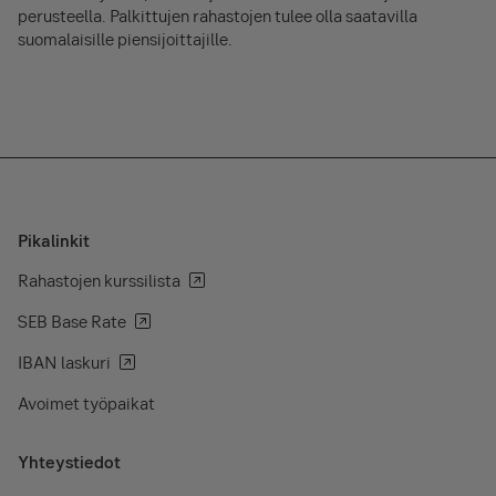
perusteella. Palkittujen rahastojen tulee olla saatavilla
suomalaisille piensijoittajille.
Pikalinkit
Rahastojen kurssilista
SEB Base Rate
IBAN laskuri
Avoimet työpaikat
Yhteystiedot