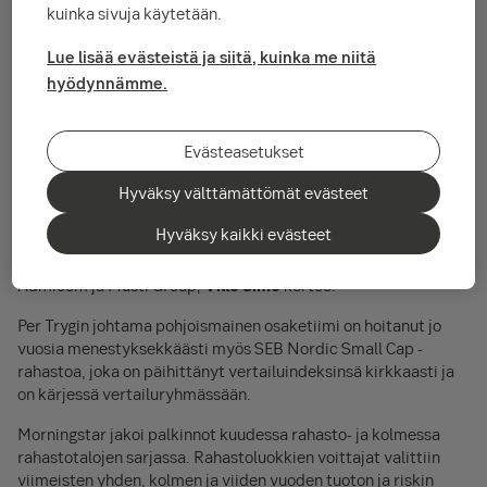
osakerahaston palkinnon.
kuinka sivuja käytetään.
Lue lisää evästeistä ja siitä, kuinka me niitä
SEB Finland Small Cap -rahaston salkunhoitajia ovat Ville Simo
hyödynnämme.
ja Per Trygg. Rahasto ei sijoita vain pienimpiin yhtiöihin, sillä
rahaston keskimääräinen omistus on markkina-arvoltaan 1,3
miljardia euroa. SEB oli paras myös viime vuonna Suomi-
Evästeasetukset
osakkeiden sarjassa.
Hyväksy välttämättömät evästeet
- Rahasto keskittyy defensiivisiin laatuyhtiöihin, joilla
tyypillisesti on vahva tase, korkea kannattavuustaso ja hyvät
Hyväksy kaikki evästeet
tulevaisuuden näkymät. Vuosina 2019 ja 2020 erityisen
hyvin tuottivat muun muassa Kojamo, Harvia, Talenom,
Admicom ja Musti Group,
Ville Simo
kertoo.
Per Trygin johtama pohjoismainen osaketiimi on hoitanut jo
vuosia menestyksekkäästi myös SEB Nordic Small Cap -
rahastoa, joka on päihittänyt vertailuindeksinsä kirkkaasti ja
on kärjessä vertailuryhmässään.
Morningstar jakoi palkinnot kuudessa rahasto- ja kolmessa
rahastotalojen sarjassa. Rahastoluokkien voittajat valittiin
viimeisten yhden, kolmen ja viiden vuoden tuoton ja riskin