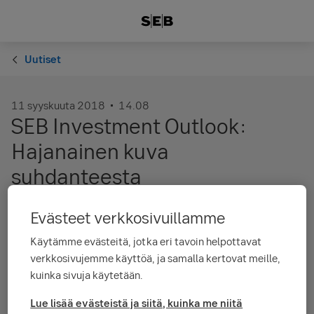
Uutiset
11 syyskuuta 2018
14.08
SEB Investment Outlook:
Hajanainen kuva
suhdanteesta
Evästeet verkkosivuillamme
Lähestymme tämänhetkisen noususuhdannejakson loppua,
globaalin kasvun odotetaan kuitenkin jatkuvan vielä pari
Käytämme evästeitä, jotka eri tavoin helpottavat
vuotta. Seuraavan suhdannejakson alkamisen ennustaminen ja
verkkosivujemme käyttöä, ja samalla kertovat meille,
ajoittaminen on aina hyvin vaikeata. Näemme asteittain
kuinka sivuja käytetään.
hidastuvan talouskasvun olevan todennäköisin skenaario,
mutta olemme valmistautuneita myös dramaattisempaan
Lue lisää evästeistä ja siitä, kuinka me niitä
tapahtumien kulkuun, kuten niin usein historiassa on käynyt.