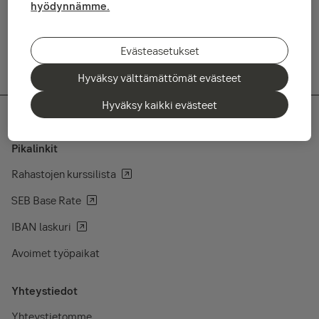
hyödynnämme.
Lue Investment Outlook
Evästeasetukset
Hyväksy välttämättömät evästeet
Hyväksy kaikki evästeet
Pikalinkit
Rahastojen kurssilista
SEB Base Rate
IBAN laskuri
Avoimet työpaikat
Yhteystiedot
Yhteystietomme