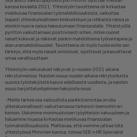
SEB aloitti vaikuttajayhteistyön Mimmit sijoittaa -median
kanssa keväällä 2021. Yhteistyön tavoitteena oli kirkastaa
mielikuvaa finanssialan työmahdollisuuksista, vaikuttaa
laajasti yhteiskunnalliseen keskusteluun ja rohkaista naisia ja
etenkin nuoria naisia hakeutumaan finanssialalle. Yhteistyöllä
pyrittiin vaikuttamaan positiivisesti siihen, miten nuoret
naiset kokevat ja näkevät pankin mahdollisena työnantajana ja
alan uramahdollisuudet. Tavoitteena oli myös tuoda esille sen
tärkeys, että myös naiset omistavat, sijoittavat ja kasvattavat
omaa varallisuuttaan.
Yhteistyön vaikutukset näkyivät jo vuoden 2021 aikana
rekrytoinneissa. Naisten osuus vuoden aikana rekrytoiduista
uusista työntekijöistä kasvoi edellisestä vuodesta, ja naisten
osuus harjoitteluohjelmien hakijoista nousi.
- Meille tärkeä osa vastuullista pankkitoimintaa on olla
yhteiskunnallisesti vaikuttamassa tärkeisiin teemoihin eri
keinoin. Uskomme monimuotoisen työyhteisön vahvuuteen ja
haluamme muassa kirkastaa mielikuvaa finanssialan
työmahdollisuuksista. Mahtavaa, että voimme jatkaa tätä
yhteistyössä Mimmien kanssa, toteaa SEB:n HR Specialist