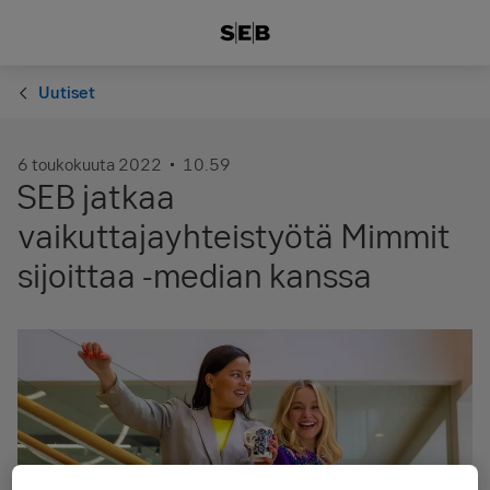
Uutiset
6 toukokuuta 2022
10.59
SEB jatkaa
vaikuttajayhteistyötä Mimmit
sijoittaa -median kanssa