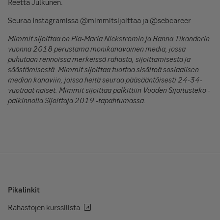
Reetta Julkunen.
Seuraa Instagramissa @mimmitsijoittaa ja @sebcareer
Mimmit sijoittaa on Pia-Maria Nickströmin ja Hanna Tikanderin
vuonna 2018 perustama monikanavainen media, jossa
puhutaan rennoissa merkeissä rahasta, sijoittamisesta ja
säästämisestä. Mimmit sijoittaa tuottaa sisältöä sosiaalisen
median kanaviin, joissa heitä seuraa pääsääntöisesti 24-34-
vuotiaat naiset. Mimmit sijoittaa palkittiin Vuoden Sijoitusteko -
palkinnolla Sijoittaja 2019 -tapahtumassa.
Pikalinkit
Rahastojen kurssilista