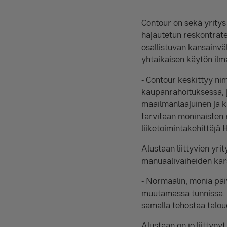
Contour on sekä yritys
hajautetun reskontrate
osallistuvan kansainvä
yhtaikaisen käytön ilm
- Contour keskittyy ni
kaupanrahoituksessa, j
maailmanlaajuinen ja k
tarvitaan moninaisten r
liiketoimintakehittäjä
Alustaan liittyvien yri
manuaalivaiheiden kars
- Normaalin, monia päi
muutamassa tunnissa. 
samalla tehostaa talo
Alustaan on jo liittyny