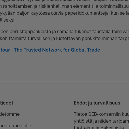
n rahoittamisen ja riskienhallinnan elementit ja toiminnallisu
n nykyään paljon käytössä olevia paperidokumentteja, kun se 
liseksi.
keen perustajapankeista ja samalla tukenut taustalla toimivan
ehittämistä turvallisen ja luotettavan pankkitoiminnan tarpei
tour | The Trusted Network for Global Trade
tiedot
Ehdot ja turvallisuus
tietomme
Tietoa SEB-konserniin kuu
yhtiöistä ja niiden tarjoam
iedot medialle
tuotteista ja palveluista