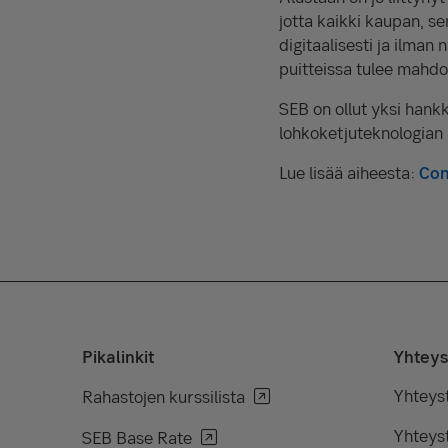
jotta kaikki kaupan, se
digitaalisesti ja ilma
puitteissa tulee mahdol
SEB on ollut yksi hank
lohkoketjuteknologian k
Lue lisää aiheesta:
Con
Pikalinkit
Yhteys
Yhteys
Rahastojen kurssilista
Yhteyst
SEB Base Rate