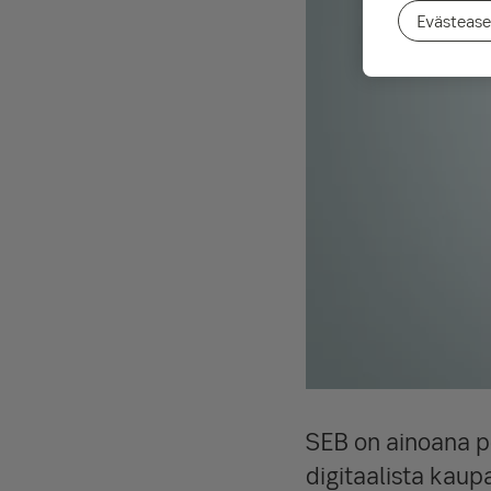
Evästease
SEB on ainoana 
digitaalista kaup