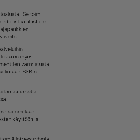
töalusta. Se toimii
hdollistaa alustalle
ttajapankkien
viiveitä.
alveluihin
Alusta on myös
umenttien varmistusta
hallintaan, SEB:n
 automaatio sekä
ssa.
a nopeimmillaan
sten käyttöön ja
ättömiä intressiryhmiä,