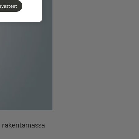
evästeet
a rakentamassa