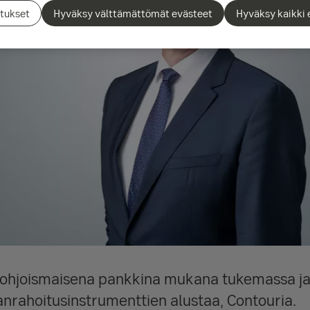
tukset
Hyväksy välttämättömät evästeet
Hyväksy kaikki 
pohjoismaisena pankkina mukana tukemassa j
anrahoitusinstrumenttien alustaa, Contouria.