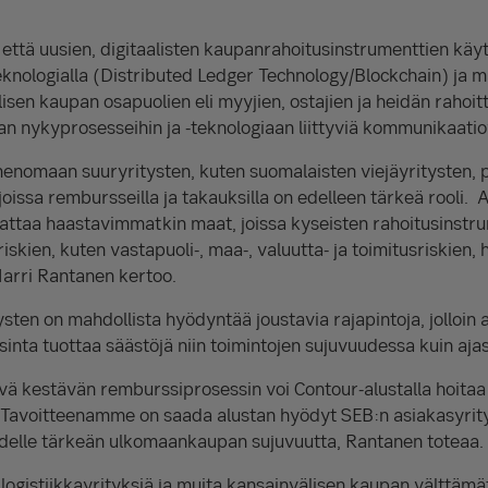
 että uusien, digitaalisten kaupanrahoitusinstrumenttien käyt
knologialla (Distributed Ledger Technology/Blockchain) ja ma
lisen kaupan osapuolien eli myyjien, ostajien ja heidän rahoi
an nykyprosesseihin ja -teknologiaan liittyviä kommunikaatio
menomaan suuryritysten, kuten suomalaisten viejäyritysten, p
oissa rembursseilla ja takauksilla on edelleen tärkeä rooli. 
attaa haastavimmatkin maat, joissa kyseisten rahoitusinstr
iskien, kuten vastapuoli-, maa-, valuutta- ja toimitusriskien, 
 Harri Rantanen kertoo.
tysten on mahdollista hyödyntää joustavia rajapintoja, jolloin
inta tuottaa säästöjä niin toimintojen sujuvuudessa kuin aja
vä kestävän remburssiprosessin voi Contour-alustalla hoita
Tavoitteenamme on saada alustan hyödyt SEB:n asiakasyrity
udelle tärkeän ulkomaankaupan sujuvuutta, Rantanen toteaa.
t logistiikkayrityksiä ja muita kansainvälisen kaupan välttäm