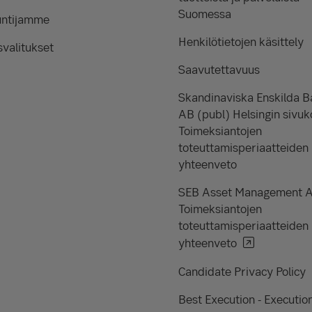
Suomessa
untijamme
Henkilötietojen käsittely
valitukset
Saavutettavuus
Skandinaviska Enskilda 
AB (publ) Helsingin sivuk
Toimeksiantojen
toteuttamisperiaatteiden
yhteenveto
SEB Asset Management 
Toimeksiantojen
toteuttamisperiaatteiden
yhteenveto
Candidate Privacy Policy
Best Execution - Executio