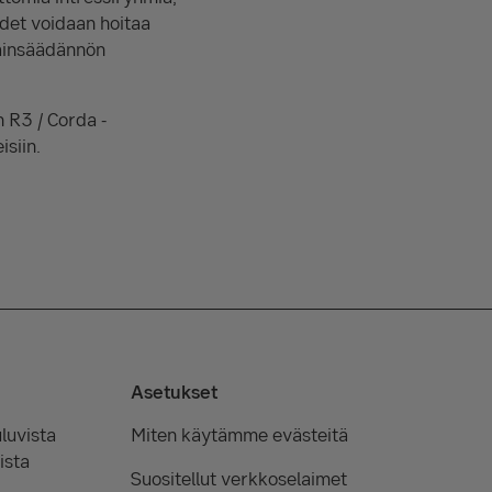
udet voidaan hoitaa
lainsäädännön
 R3 / Corda -
siin.
Asetukset
luvista
Miten käytämme evästeitä
ista
Suositellut verkkoselaimet