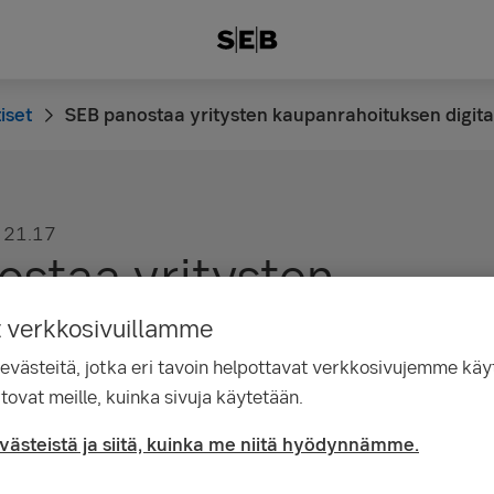
iset
SEB panostaa yritysten kaupanrahoituksen digital
21.17
ostaa yritysten
hoituksen digitalisoin
t verkkosivuillamme
ästeitä, jotka eri tavoin helpottavat verkkosivujemme käyt
tovat meille, kuinka sivuja käytetään.
evästeistä ja siitä, kuinka me niitä hyödynnämme.