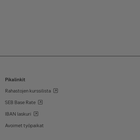
Pikalinkit
Rahastojen kurssilista
SEB Base Rate
IBAN laskuri
Avoimet työpaikat