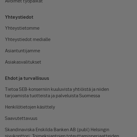
Avoimet työpaikat
Yhteystiedot
Yhteystietomme
Yhteystiedot medialle
Asiantuntijamme
Asiakasvalitukset
Ehdot ja turvallisuus
Tietoa SEB-konserniin kuuluvista yhtiöistä ja niiden
tarjoamista tuotteista ja palveluista Suomessa
Henkilötietojen käsittely
Saavutettavuus
Skandinaviska Enskilda Banken AB (publ) Helsingin
sivukonttori: Toimeksiantojen toteuttamisperiaatteiden