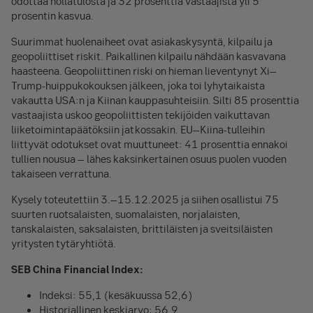
odottaa nollatulosta ja 32 prosenttia vastaajista yli 5
prosentin kasvua.
Suurimmat huolenaiheet ovat asiakaskysyntä, kilpailu ja
geopoliittiset riskit. Paikallinen kilpailu nähdään kasvavana
haasteena. Geopoliittinen riski on hieman lieventynyt Xi–
Trump-huippukokouksen jälkeen, joka toi lyhytaikaista
vakautta USA:n ja Kiinan kauppasuhteisiin. Silti 85 prosenttia
vastaajista uskoo geopoliittisten tekijöiden vaikuttavan
liiketoimintapäätöksiin jatkossakin. EU–Kiina-tulleihin
liittyvät odotukset ovat muuttuneet: 41 prosenttia ennakoi
tullien nousua – lähes kaksinkertainen osuus puolen vuoden
takaiseen verrattuna.
Kysely toteutettiin 3.–15.12.2025 ja siihen osallistui 75
suurten ruotsalaisten, suomalaisten, norjalaisten,
tanskalaisten, saksalaisten, brittiläisten ja sveitsiläisten
yritysten tytäryhtiötä.
SEB China Financial Index:
Indeksi: 55,1 (kesäkuussa 52,6)
Historiallinen keskiarvo: 56,9