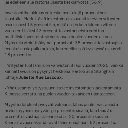
jäi edelleen alle historiallisesta keskiarvosta (56,9).
Investointihalukkuus on keskeinen tekijä parannuksen
taustalla. Merkittäviä investointeja suunnittelevien yritysten
osuus nousi 13 prosenttiin, mikä on korkein lukema viiteen
vuoteen. Lisäksi 43 prosenttia vastanneista odottaa
maltillisia investointeja seuraavan puolen vuoden aikana.
Myös rekrytointinäkymät paranivat: 38 prosenttia vastaajista
ennakoi uusia palkkauksia, kun edellisessä kyselyssä osuus oli
18 prosenttia.
- Yritysten luottamus on vahvistunut läpi vuoden 2025, vaikka
kannattavuus on pysynyt heikkona, kertoo SEB Shanghain
johtaja
Juliette Xue Lascoux.
- Yhä useampi yritys suunnittelee investointien laajentamista
Kiinassa verrattuna puolen vuoden takaiseen tilanteeseen.
Myyntiodotukset pysyvät vakaana: lähes puolet vastaajista
arvioi myynnin pysyvän ±5 prosentin sisällä, kun taas 36
prosenttia vastaajista ennakoi 5–20 prosentin kasvua.
Kannattavuusnäkymät ovat lähes ennallaan: 52 prosenttia