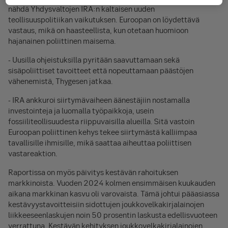
nähdä Yhdysvaltojen IRA:n kaltaisen uuden
teollisuuspolitiikan vaikutuksen. Euroopan on löydettävä
vastaus, mikä on haasteellista, kun otetaan huomioon
hajanainen poliittinen maisema.
- Uusilla ohjeistuksilla pyritään saavuttamaan sekä
sisäpoliittiset tavoitteet että nopeuttamaan päästöjen
vähenemistä, Thygesen jatkaa.
- IRA ankkuroi siirtymävaiheen äänestäjiin nostamalla
investointeja ja luomalla työpaikkoja, usein
fossiiliteollisuudesta riippuvaisilla alueilla. Sitä vastoin
Euroopan poliittinen kehys tekee siirtymästä kalliimpaa
tavallisille ihmisille, mikä saattaa aiheuttaa poliittisen
vastareaktion.
Raportissa on myös päivitys kestävän rahoituksen
markkinoista. Vuoden 2024 kolmen ensimmäisen kuukauden
aikana markkinan kasvu oli varovaista. Tämä johtui pääasiassa
kestävyystavoitteisiin sidottujen joukkovelkakirjalainojen
liikkeeseenlaskujen noin 50 prosentin laskusta edellisvuoteen
verrattuna. Kestävän kehityksen joukkovelkakirjalainojen