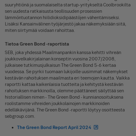
suuryhtiönä ja suomalaiselta startup-yritykseltä Coolbrookilta
sen uudesta ratkaisusta teollisuuden prosessien
lämmöntuotannon hiilidioksidipäästöjen vähentämiseksi.
Lisäksi Kansainvälinen työjärjestö jakaa näkemyksiään siitä,
miten siirtymää voidaan rahoittaa.
Tietoa Green Bond -raportista
SEB, joka yhdessä Maailmanpankin kanssa kehitti vihreän
joukkovelkakirjalainan konseptin vuosina 2007/2008,
julkaisee tutkimusjulkaisun The Green Bond 5-6 kertaa
vuodessa. Se pyrkii tuomaan lukijoille uusimmat näkemykset
kestävän rahoituksen maailmasta eri teemojen kautta. Vaikka
raportti kattaa kaikenlaisia tuotteita ja kehitystä kestävän
rahoituksen markkinoilla, olemme päättäneet säilyttää sen
historiallisen nimen - The Green Bond - kunnianosoituksena
roolistamme vihreiden joukkolainojen markkinoiden
edelläkävijänä. The Green Bond -raportti löytyy osoitteesta
sebgroup.com.
The Green Bond Report April 2024