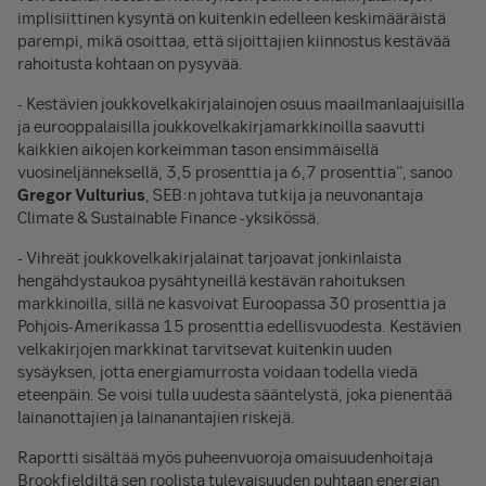
implisiittinen kysyntä on kuitenkin edelleen keskimääräistä
parempi, mikä osoittaa, että sijoittajien kiinnostus kestävää
rahoitusta kohtaan on pysyvää.
- Kestävien joukkovelkakirjalainojen osuus maailmanlaajuisilla
ja eurooppalaisilla joukkovelkakirjamarkkinoilla saavutti
kaikkien aikojen korkeimman tason ensimmäisellä
vuosineljänneksellä, 3,5 prosenttia ja 6,7 prosenttia", sanoo
Gregor Vulturius
, SEB:n johtava tutkija ja neuvonantaja
Climate & Sustainable Finance -yksikössä.
- Vihreät joukkovelkakirjalainat tarjoavat jonkinlaista
hengähdystaukoa pysähtyneillä kestävän rahoituksen
markkinoilla, sillä ne kasvoivat Euroopassa 30 prosenttia ja
Pohjois-Amerikassa 15 prosenttia edellisvuodesta. Kestävien
velkakirjojen markkinat tarvitsevat kuitenkin uuden
sysäyksen, jotta energiamurrosta voidaan todella viedä
eteenpäin. Se voisi tulla uudesta sääntelystä, joka pienentää
lainanottajien ja lainanantajien riskejä.
Raportti sisältää myös puheenvuoroja omaisuudenhoitaja
Brookfieldiltä sen roolista tulevaisuuden puhtaan energian