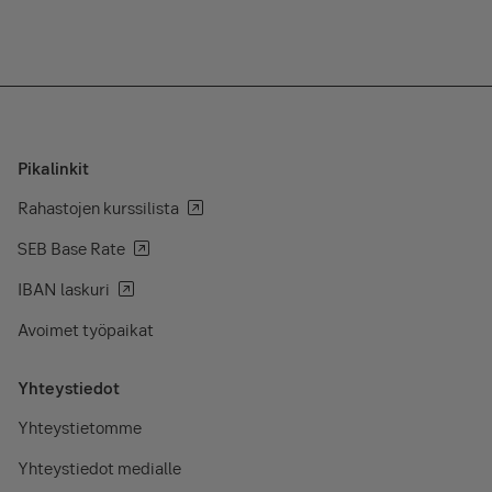
Pikalinkit
Rahastojen kurssilista
SEB Base Rate
IBAN laskuri
Avoimet työpaikat
Yhteystiedot
Yhteystietomme
Yhteystiedot medialle