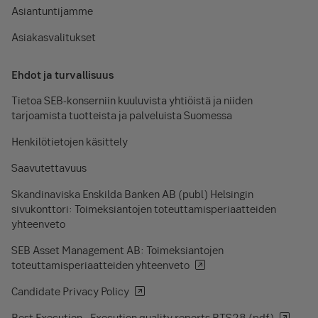
Asiantuntijamme
Asiakasvalitukset
Ehdot ja turvallisuus
Tietoa SEB-konserniin kuuluvista yhtiöistä ja niiden
tarjoamista tuotteista ja palveluista Suomessa
Henkilötietojen käsittely
Saavutettavuus
Skandinaviska Enskilda Banken AB (publ) Helsingin
sivukonttori: Toimeksiantojen toteuttamisperiaatteiden
yhteenveto
SEB Asset Management AB: Toimeksiantojen
toteuttamisperiaatteiden yhteenveto
Candidate Privacy Policy
Best Execution - Execution quality reports RTS28 (pdf)