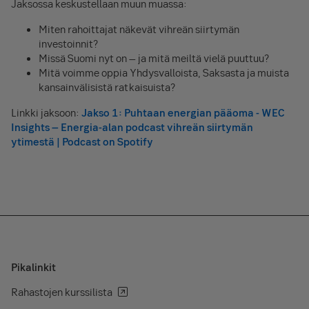
Jaksossa keskustellaan muun muassa:
Miten rahoittajat näkevät vihreän siirtymän
investoinnit?
Missä Suomi nyt on – ja mitä meiltä vielä puuttuu?
Mitä voimme oppia Yhdysvalloista, Saksasta ja muista
kansainvälisistä ratkaisuista?
Linkki jaksoon:
Jakso 1: Puhtaan energian pääoma - WEC
Insights – Energia-alan podcast vihreän siirtymän
ytimestä | Podcast on Spotify
Pikalinkit
Rahastojen kurssilista