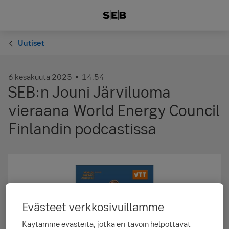
Uutiset
6 kesäkuuta 2025
14.54
SEB:n Jouni Järviluoma
vieraana World Energy Council
Finlandin podcastissa
Evästeet verkkosivuillamme
Käytämme evästeitä, jotka eri tavoin helpottavat