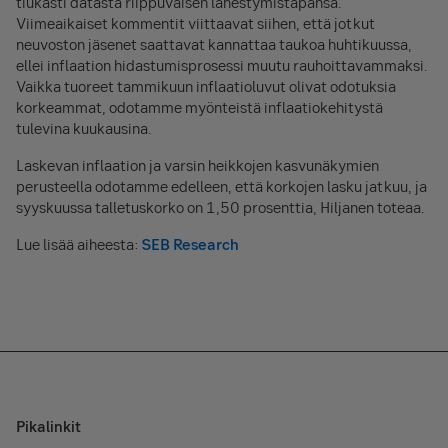
tiukasti datasta riippuvaisen lähestymistapansa.
Viimeaikaiset kommentit viittaavat siihen, että jotkut
neuvoston jäsenet saattavat kannattaa taukoa huhtikuussa,
ellei inflaation hidastumisprosessi muutu rauhoittavammaksi.
Vaikka tuoreet tammikuun inflaatioluvut olivat odotuksia
korkeammat, odotamme myönteistä inflaatiokehitystä
tulevina kuukausina.
Laskevan inflaation ja varsin heikkojen kasvunäkymien
perusteella odotamme edelleen, että korkojen lasku jatkuu, ja
syyskuussa talletuskorko on 1,50 prosenttia, Hiljanen toteaa.
Lue lisää aiheesta:
SEB Research
Pikalinkit