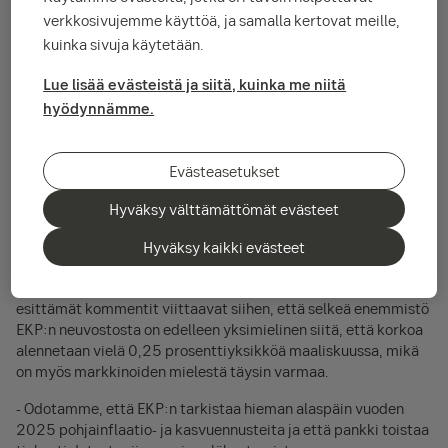
jälkeen on epäselvä.
verkkosivujemme käyttöä, ja samalla kertovat meille,
kuinka sivuja käytetään.
- Maaliskuun leikkaus on selvä, mutta sen jälkeen EKP:llä ei
Lue lisää evästeistä ja siitä, kuinka me niitä
enää ole autopilotti päällä koronlaskujen suhteen. EKP haluaa
hyödynnämme.
nähdä myönteistä inflaatiokehitystä, jotta voi jatkaa
katkeamattomien koronlaskujen linjalla maaliskuun jälkeen,
SEB:n päästrategi
Jussi Hiljanen
toteaa.
Evästeasetukset
Edellisessä kokouksessaan tammikuussa EKP:n neuvosto laski
ohjauskorkoja 0,25 prosenttiyksiköllä viidennen kerran
Hyväksy välttämättömät evästeet
nykyisessä koronlaskusyklissä ja asetti talletuskoron 2,75
Hyväksy kaikki evästeet
prosenttiin.
EKP:n neuvoston eri jäsenten tammikuun kokouksen jälkeen
esittämät kommentit viittaavat siihen, että selkeä enemmistö
EKP:n neuvostosta on edelleen yksimielinen siitä, että korkoa
alennetaan vielä 0,25 prosenttiyksikköä maaliskuussa, mikä
on myös markkinoiden mielestä täysin varmaa.
- Odotamme, että EKP:n tarkistaa hieman alaspäin vuoden
2025 pohjainflaatio- ja kasvuennusteita ja että pankki toistaa