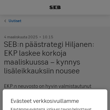
Uutiset
4 maaliskuuta 2025
10.15
SEB:n päästrategi Hiljanen:
EKP laskee korkoja
maaliskuussa − kynnys
lisäleikkauksiin nousee
EKP:n neuvosto on hyvin valmistautunut
uuteen 0,25 prosenttiyksikön koronlaskuun 6.
maaliskuuta, jolloin talletuskorko laskee 2,50
Evästeet verkkosivuillamme
prosenttiin. Koronlaskujen jatko maaliskuun
Käytämme evästeitä, jotka eri tavoin helpottavat