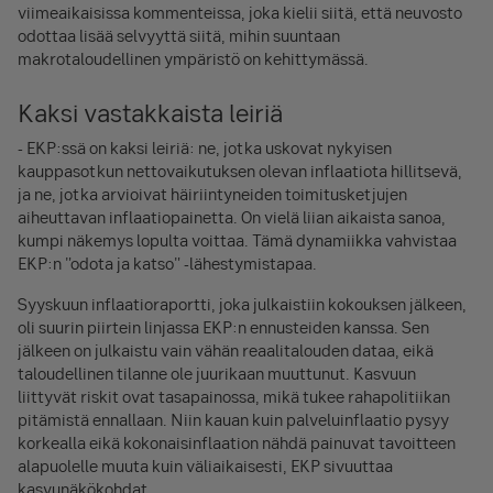
viimeaikaisissa kommenteissa, joka kielii siitä, että neuvosto
odottaa lisää selvyyttä siitä, mihin suuntaan
makrotaloudellinen ympäristö on kehittymässä.
Kaksi vastakkaista leiriä
- EKP:ssä on kaksi leiriä: ne, jotka uskovat nykyisen
kauppasotkun nettovaikutuksen olevan inflaatiota hillitsevä,
ja ne, jotka arvioivat häiriintyneiden toimitusketjujen
aiheuttavan inflaatiopainetta. On vielä liian aikaista sanoa,
kumpi näkemys lopulta voittaa. Tämä dynamiikka vahvistaa
EKP:n "odota ja katso" -lähestymistapaa.
Syyskuun inflaatioraportti, joka julkaistiin kokouksen jälkeen,
oli suurin piirtein linjassa EKP:n ennusteiden kanssa. Sen
jälkeen on julkaistu vain vähän reaalitalouden dataa, eikä
taloudellinen tilanne ole juurikaan muuttunut. Kasvuun
liittyvät riskit ovat tasapainossa, mikä tukee rahapolitiikan
pitämistä ennallaan. Niin kauan kuin palveluinflaatio pysyy
korkealla eikä kokonaisinflaation nähdä painuvat tavoitteen
alapuolelle muuta kuin väliaikaisesti, EKP sivuuttaa
kasvunäkökohdat.