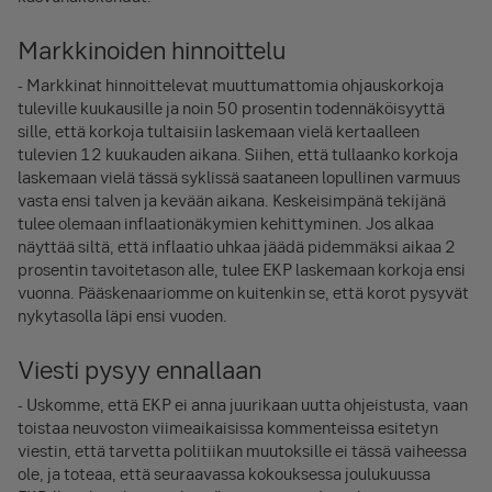
Markkinoiden hinnoittelu
- Markkinat hinnoittelevat muuttumattomia ohjauskorkoja
tuleville kuukausille ja noin 50 prosentin todennäköisyyttä
sille, että korkoja tultaisiin laskemaan vielä kertaalleen
tulevien 12 kuukauden aikana. Siihen, että tullaanko korkoja
laskemaan vielä tässä syklissä saataneen lopullinen varmuus
vasta ensi talven ja kevään aikana. Keskeisimpänä tekijänä
tulee olemaan inflaationäkymien kehittyminen. Jos alkaa
näyttää siltä, että inflaatio uhkaa jäädä pidemmäksi aikaa 2
prosentin tavoitetason alle, tulee EKP laskemaan korkoja ensi
vuonna. Pääskenaariomme on kuitenkin se, että korot pysyvät
nykytasolla läpi ensi vuoden.
Viesti pysyy ennallaan
- Uskomme, että EKP ei anna juurikaan uutta ohjeistusta, vaan
toistaa neuvoston viimeaikaisissa kommenteissa esitetyn
viestin, että tarvetta politiikan muutoksille ei tässä vaiheessa
ole, ja toteaa, että seuraavassa kokouksessa joulukuussa