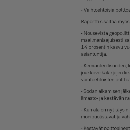
- Vaihtoehtoisia polttoa
Raportti sisältää myös
- Nousevista geopoliitt
maailmanlaajuisesti sa
14 prosentin kasvu vu
asiantuntija.
- Kemianteollisuuden, l
joukkovelkakirjojen li
vaihtoehtoisten poltto
- Sodan alkamisen jälk
ilmasto- ja kestävän ra
- Kun ala on nyt täysin 
monipuolistavat ja vähe
- Kestävät polttoaineet