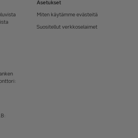
Asetukset
luvista
Miten käytämme evästeitä
ista
Suositellut verkkoselaimet
Banken
onttori:
AB: