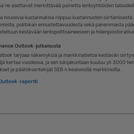
sa ne asettavat merkittävää painetta lentoyhtiöiden taloudell
ita nousevia kustannuksia riippuu kustannusten siirtämisestä a
oinnista, politiikan ennustettavuudesta sekä paremmasta pää
oiteltuun kestävään lentopolttoaineeseen ja hiilenpoistoratkai
nance Outlook -julkaisusta
tlook tarjoaa näkemyksiä ja markkinatietoa kestävän siirty
eljä kertaa vuodessa, ja sen lukijakuntaan kuuluu yli 3000 he
ykset ja päätöksentekijät SEB:n keskeisillä markkinoilla.
utlook -raportti