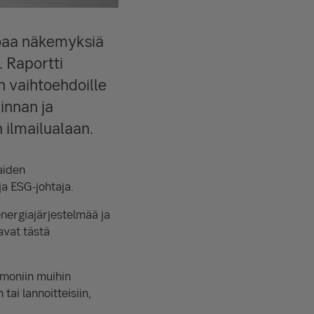
joaa näkemyksiä
. Raportti
n vaihtoehdoille
hinnan ja
 ilmailualaan.
aiden
ja ESG-johtaja.
 energiajärjestelmää ja
avat tästä
 moniin muihin
ai lannoitteisiin,