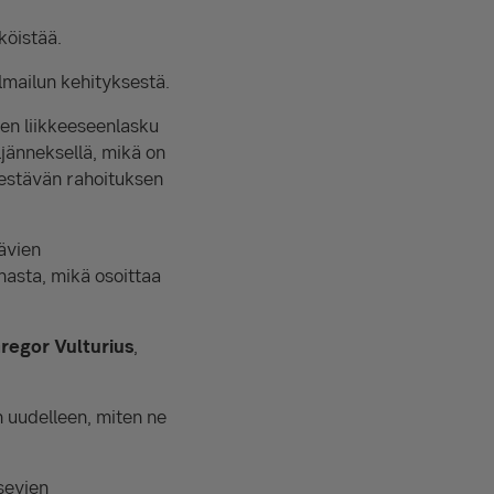
köistää.
lmailun kehityksestä.
jen liikkeeseenlasku
jänneksellä, mikä on
kestävän rahoituksen
tävien
nasta, mikä osoittaa
regor Vulturius
,
än uudelleen, miten ne
usevien