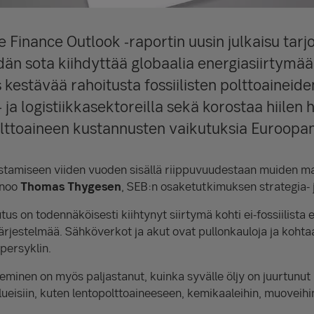
e
Finance Outlook -raportin uusin julkaisu tar
-idän sota kiihdyttää globaalia energiasiirtymää
kestävää rahoitusta fossiilisten polttoaineide
 ja logistiikkasektoreilla sekä korostaa hiilen 
lttoaineen kustannusten vaikutuksia Euroopan
oistamiseen viiden vuoden sisällä riippuvuudestaan muiden m
anoo
Thomas Thygesen
, SEB:n osaketutkimuksen strategia- 
utus on todennäköisesti kiihtynyt siirtymä kohti ei-fossiilista
järjestelmää. Sähköverkot ja akut ovat pullonkauloja ja kohta
persyklin.
minen on myös paljastanut, kuinka syvälle öljy on juurtunut
isiin, kuten lentopolttoaineeseen, kemikaaleihin, muoveihin t