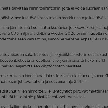
ineita tarvitaan niihin toimintoihin, joita ei voida suoraan säh
 päivityksen kestävän rahoituksen markkinasta ja kestävän i
isista jännitteistä huolimatta kestävien joukkovelkakirjalaino
avutti 503 miljardia dollaria vuoden 2026 ensimmäisellä nel
odentakaiseen verrattuna, sanoo
Samantha Arpas
, SEB:n 
entoyhtiöiden sekä kuljetus- ja logistiikkasektorin osuus kes
ikkeeseenlaskusta on edelleen alle yksi prosentti koko markki
aineiden laajamittaisen käyttöönoton haasteet.
een kerosiinin hinnat ovat lähes kaksinkertaistuneet, sanoo
G
hoituksen johtava tutkija ja neuvonantaja SEB:llä.
altistunut hiilen hinnoittelulle, lentoyhtiöt joutuvat miettimä
ntävät hiilidioksidipäästöjä lentopolttoaineissa.
 ovat kalliimpia kuin perinteiset polttoaineet, ja yhdessä no