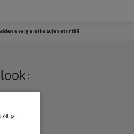
taiden energiaratkaisujen etsintää
look:
töä, ja