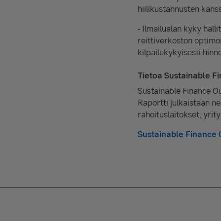
hiilikustannusten kans
- Ilmailualan kyky hall
reittiverkoston optim
kilpailukykyisesti hinn
Tietoa Sustainable Fi
Sustainable Finance Ou
Raportti julkaistaan n
rahoituslaitokset, yrit
Sustainable Finance O