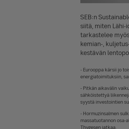
SEB:n
Sustainabl
siitä, miten Lähi
tarkastelee myös 
kemian-, kuljetus-
kestävän lentopo
- Eurooppa kärsii jo t
energiatoimituksiin, s
- Pitkän aikavälin vaik
sähköistettyä liikenne
syystä investointien su
- Hormuzinsalmen sulke
massatuotannon osa-alue
Thygesen jatkaa.