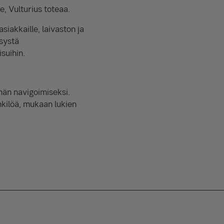
e, Vulturius toteaa.
siakkaille, laivaston ja
systä
suihin.
män navigoimiseksi.
nkilöä, mukaan lukien