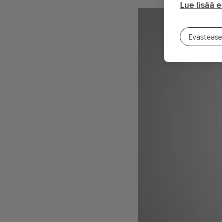
Lue lisää 
Evästease