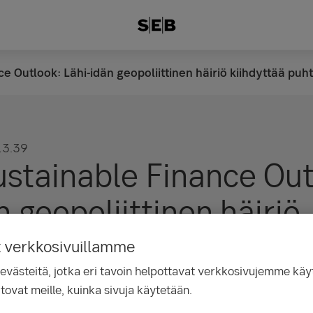
e Outlook: Lähi-idän geopoliittinen häiriö kiihdyttää puh
13.39
stainable Finance Out
n geopoliittinen häiriö
ää puhtaiden
t verkkosivuillamme
ästeitä, jotka eri tavoin helpottavat verkkosivujemme käyt
atkaisujen etsintää
tovat meille, kuinka sivuja käytetään.