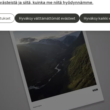
evästeistä ja siitä, kuinka me niitä hyödynnämme.
tukset
Hyväksy välttämättömät evästeet
Hyväksy kaikki 