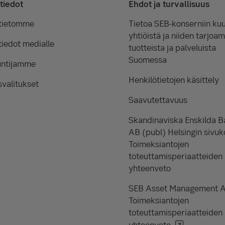
tiedot
Ehdot ja turvallisuus
tietomme
Tietoa SEB-konserniin kuu
yhtiöistä ja niiden tarjoam
iedot medialle
tuotteista ja palveluista
Suomessa
untijamme
Henkilötietojen käsittely
valitukset
Saavutettavuus
Skandinaviska Enskilda 
AB (publ) Helsingin sivuk
Toimeksiantojen
toteuttamisperiaatteiden
yhteenveto
SEB Asset Management 
Toimeksiantojen
toteuttamisperiaatteiden
yhteenveto