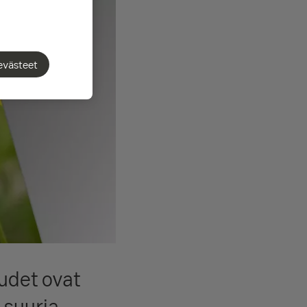
evästeet
udet ovat
 suuria