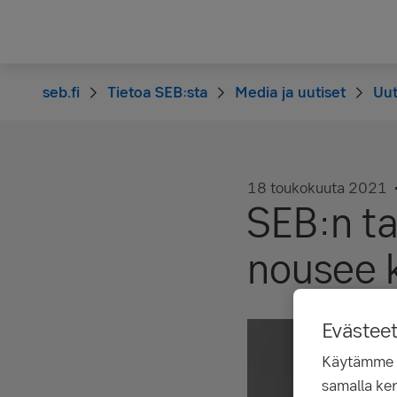
seb.fi
Tietoa SEB:sta
Media ja uutiset
Uut
18 toukokuuta 2021
SEB:n ta
nousee 
Evästee
Käytämme ev
samalla ker