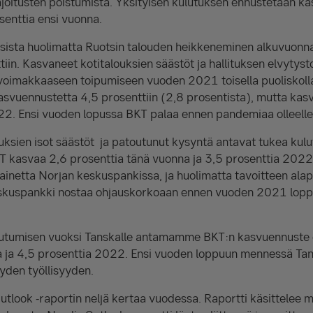
ajoitusten poistumista. Yksityisen kulutuksen ennustetaan k
senttia ensi vuonna.
ksista huolimatta Ruotsin talouden heikkeneminen alkuvuonn
tiin. Kasvaneet kotitalouksien säästöt ja hallituksen elvyty
voimakkaaseen toipumiseen vuoden 2021 toisella puoliskoll
vuennustetta 4,5 prosenttiin (2,8 prosentista), mutta kasv
22. Ensi vuoden lopussa BKT palaa ennen pandemiaa olleelle
uksien isot säästöt ja patoutunut kysyntä antavat tukea kulut
T kasvaa 2,6 prosenttia tänä vuonna ja 3,5 prosenttia 2022
painetta Norjan keskuspankissa, ja huolimatta tavoitteen alap
keskuspankki nostaa ohjauskorkoaan ennen vuoden 2021 loppu
utumisen vuoksi Tanskalle antamamme BKT:n kasvuennuste 
a ja 4,5 prosenttia 2022. Ensi vuoden loppuun mennessä Tan
yden työllisyyden.
utlook -raportin neljä kertaa vuodessa. Raportti käsittelee 