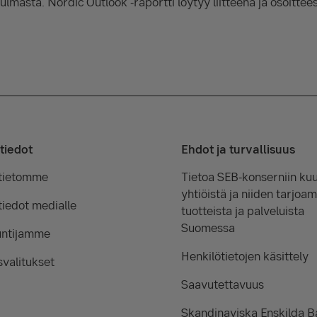
lmasta. Nordic Outlook -raportti löytyy liitteenä ja osoittee
tiedot
Ehdot ja turvallisuus
tietomme
Tietoa SEB-konserniin kuu
yhtiöistä ja niiden tarjoam
iedot medialle
tuotteista ja palveluista
Suomessa
untijamme
Henkilötietojen käsittely
valitukset
Saavutettavuus
Skandinaviska Enskilda 