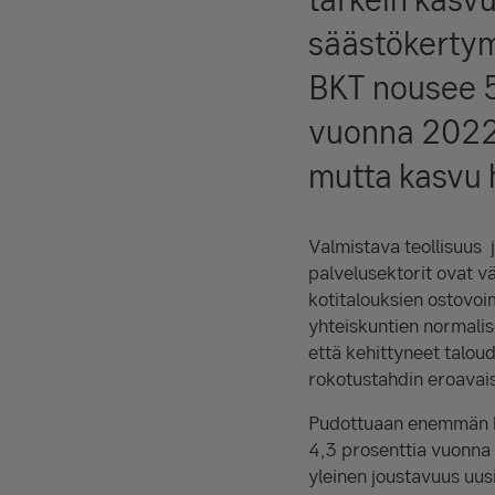
säästökertym
BKT nousee 5
vuonna 2022.
mutta kasvu 
Valmistava teollisuus
palvelusektorit ovat 
kotitalouksien ostovoi
yhteiskuntien normalis
että kehittyneet talou
rokotustahdin eroavais
Pudottuaan enemmän ku
4,3 prosenttia vuonna 
yleinen joustavuus uus