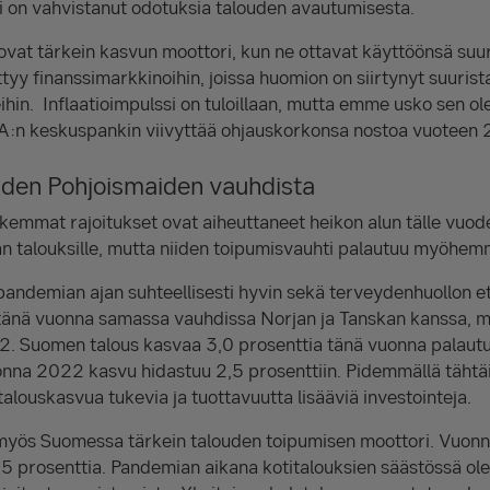
i on vahvistanut odotuksia talouden avautumisesta.
ovat tärkein kasvun moottori, kun ne ottavat käyttöönsä suu
yy finanssimarkkinoihin, joissa huomion on siirtynyt suurist
hin. Inflaatioimpulssi on tuloillaan, mutta emme usko sen ol
:n keskuspankin viivyttää ohjauskorkonsa nostoa vuoteen
iden Pohjoismaiden vauhdista
ukemmat rajoitukset ovat aiheuttaneet heikon alun tälle vuode
an talouksille, mutta niiden toipumisvauhti palautuu myöhe
andemian ajan suhteellisesti hyvin sekä terveydenhuollon et
tänä vuonna samassa vauhdissa Norjan ja Tanskan kanssa, mu
. Suomen talous kasvaa 3,0 prosenttia tänä vuonna palau
Vuonna 2022 kasvu hidastuu 2,5 prosenttiin. Pidemmällä täht
alouskasvua tukevia ja tuottavuutta lisääviä investointeja.
 myös Suomessa tärkein talouden toipumisen moottori. Vuon
 5 prosenttia. Pandemian aikana kotitalouksien säästössä ole