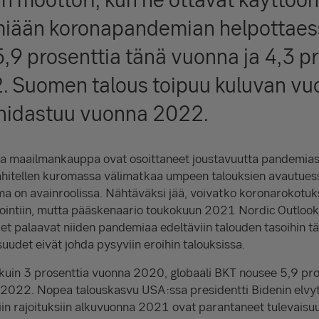
iään koronapandemian helpottaess
,9 prosenttia tänä vuonna ja 4,3 pr
 Suomen talous toipuu kuluvan vu
hidastuu vuonna 2022.
 ja maailmankauppa ovat osoittaneet joustavuutta pandemias
vähitellen kuromassa välimatkaa umpeen talouksien avautues
ma on avainroolissa. Nähtäväksi jää, voivatko koronarokotuks
ointiin, mutta pääskenaario toukokuun 2021 Nordic Outlook -
det palaavat niiden pandemiaa edeltäviin talouden tasoihin tä
uudet eivät johda pysyviin eroihin talouksissa.
in 3 prosenttia vuonna 2020, globaali BKT nousee 5,9 pro
2022. Nopea talouskasvu USA:ssa presidentti Bidenin elvyty
iin rajoituksiin alkuvuonna 2021 ovat parantaneet tulevais