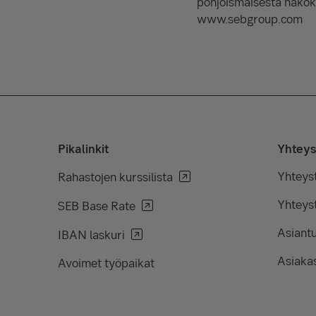
pohjoismaisesta näköku
www.sebgroup.com
Pikalinkit
Yhteys
Yhteys
Rahastojen kurssilista
Yhteyst
SEB Base Rate
Asiant
IBAN laskuri
Asiakas
Avoimet työpaikat