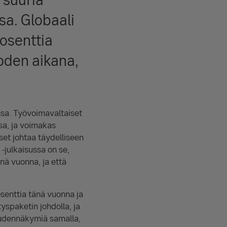
a. Globaali
osenttia
oden aikana,
sa. Työvoimavaltaiset
sa, ja voimakas
et johtaa täydelliseen
julkaisussa on se,
nä vuonna, ja että
senttia tänä vuonna ja
spaketin johdolla, ja
uudennäkymiä samalla,