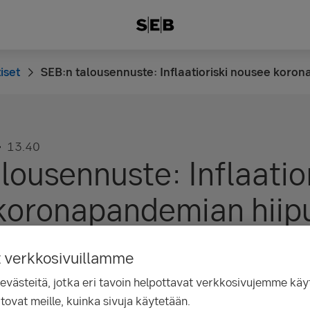
iset
SEB:n talousennuste: Inflaatioriski nousee koro
13.40
lousennuste: Inflaatior
koronapandemian hiip
t verkkosivuillamme
ästeitä, jotka eri tavoin helpottavat verkkosivujemme käyt
tovat meille, kuinka sivuja käytetään.