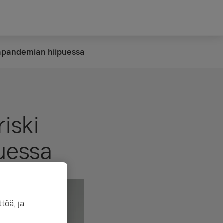
napandemian hiipuessa
iski
uessa
töä, ja