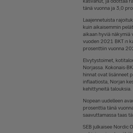
kasvanut, ja odottaa r
tänä vuonna ja 3,0 pro
Laajennetuista rajoitu
kuin aikaisemmin pelät
aikaan hyviä näkymiä 
vuoden 2021 BKT:n kas
prosenttiin vuonna 20
Elvytystoimet, kotitalo
Norjassa. Kokonais-BK
hinnat ovat lisänneet 
inflaatiosta, Norjan 
kehittyneitä talouksia.
Nopean uudelleen ava
prosenttia tänä vuonn
saavuttamassa taas tä
SEB julkaisee Nordic O