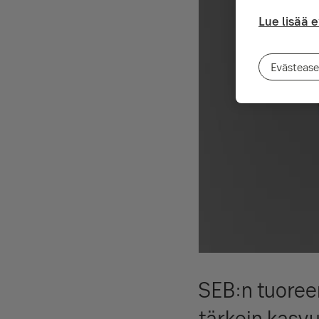
Lue lisää 
Evästease
SEB:n tuoree
tärkein kasvu