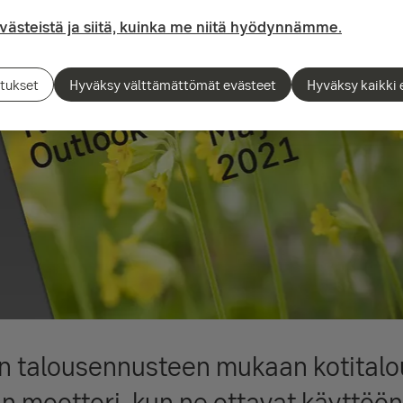
evästeistä ja siitä, kuinka me niitä hyödynnämme.
tukset
Hyväksy välttämättömät evästeet
Hyväksy kaikki 
n talousennusteen mukaan kotitalo
n moottori, kun ne ottavat käyttöön