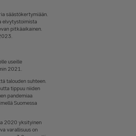
ria säästökertymiään.
a elvytystoimista
evan pitkäaikainen.
 2023.
lle useille
mmin 2021.
tä talouden suhteen.
tta tippuu niiden
tuen pandemiaa
äimellä Suomessa
na 2020 yksityinen
va varallisuus on