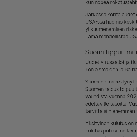
kun nopea rokotustaht
Jatkossa kotitaloudet 
USA:ssa huomio keskitt
ylikuumenemisen riskei
Tämä mahdollistaa USA
Suomi tippuu mu
Uudet virusaallot ja ti
Pohjoismaiden ja Balti
Suomi on menestynyt p
Suomen talous toipuu 
vauhdista vuonna 2022
edeltäville tasoille. 
tarvittaisiin enemmän t
Yksityinen kulutus on
kulutus putosi melkein