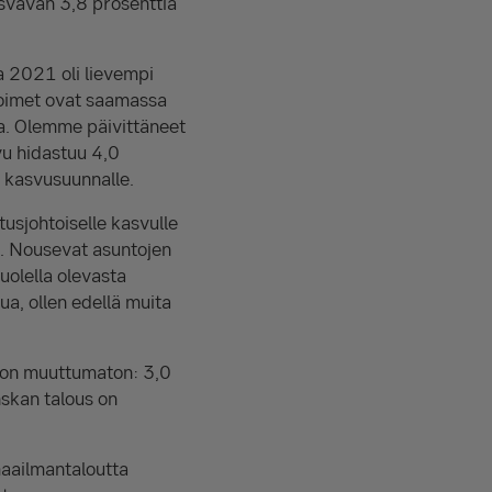
asvavan 3,8 prosenttia
a 2021 oli lievempi
stoimet ovat saamassa
a. Olemme päivittäneet
u hidastuu 4,0
 kasvusuunnalle.
usjohtoiselle kasvulle
. Nousevat asuntojen
uolella olevasta
a, ollen edellä muita
on muuttumaton: 3,0
skan talous on
maailmantaloutta