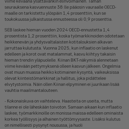
viime keväänä yllättävänkin elinvoimainen. Tämän
seurauksena kasvuennuste 38:lle pääosin vauraalle OECD-
maalle on tarkistettu ylöspäin 1,4 prosenttiin, kun se
toukokuussa julkaistussa ennusteessa oli 0,9 prosenttia.
SEB laskee hieman vuoden 2024 OECD-ennustetta 1,4
prosentista 1,2 prosenttiin, koska työmarkkinoiden odotetaan
heikkenevän ja yhdysvaltalaisten kotitalouksien alkavan
jarruttaa kulutusta. Vuonna 2025, kun inflaatio on laskenut
edelleen ja korot ovat matalammat, kasvu kiihtyy takaisin
hieman trendin yläpuolelle. Kiinan BKT-näkymiä alennetaan
viime kevään pettymyksenä olleen kasvun jälkeen. Ongelmia
ovat muun muassa heikko kotimainen kysyntä, vaikeuksissa
olevat kiinteistömarkkinat ja hallitus, joka pidättelee
elvytystoimia. Näin ollen Kiinan elpyminen ei juurikaan lisää
vauhtia maailmantalouteen.
- Kokonaiskuva on vaihteleva. Haasteita on useita, mutta
tilanne ei ole läheskään toivoton. Samaan aikaan kun inflaatio
laskee, työmarkkinoille on monissa maissa edelleen ominaista
korkea työllisyys ja alhainen työttömyysaste. Lisäksi kulutus
on nimellisesti pysynyt nousussa, ja huoli