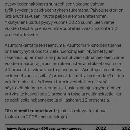
pysyy todennäköisesti suhteellisen vakaana vahvan
työllisyyden ja palkkakehityksen tukemana. Palvelusektori on
jatkanut kasvuaan, mutta paljon aiempaa hitaammin.
Yksityinen kulutus pysyy vuonna 2023 suunnilleen viime
vuoden tasolla, ja ensi vuonna odotetaan vaatimatonta 1,3
prosentin kasvua.
Asuntorakentamisen taantuma. Asuntomarkkinoiden tilanne
on kääntynyt huonosta vielä huonompaan. Myönnettyjen
rakennuslupien määrä on pudonnut vain kolmannekseen viime
vuoden määrästä, ja uusien rakennusten aloitukset ovat noin
30 prosenttia viime vuotta pienemmät. Asuntojen hinnat ovat
laskeneet vuositasolla 7 prosenttia, mutta on merkkejä niiden
vakiintumisesta. Yrityssektorin investointien näkymät
näyttävät hieman paremmilta. Uusien lainojen myöntäminen
yrityksille kasvoi jopa 1 prosentin toisella neljänneksellä, kun
se edellisellä neljänneksellä oli laskenut 12 prosenttia.
Tärkeimmät tunnusluvut:
(suluissa olevat luvut ovat
toukokuun 2023 ennustelukuja)
2022
202
International economy. GDP, year-on-year changes,