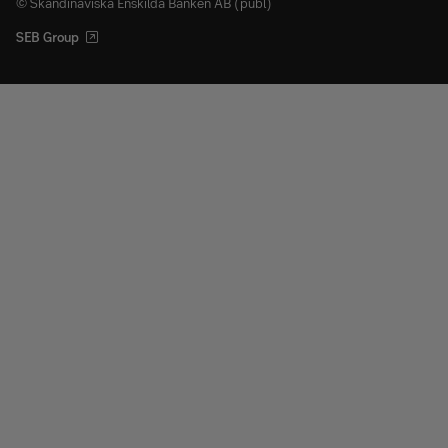
© Skandinaviska Enskilda Banken AB (publ)
SEB Group