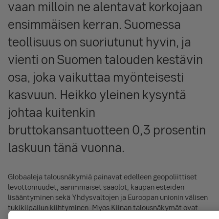
vaan milloin ne alentavat korkojaan
ensimmäisen kerran. Suomessa
teollisuus on suoriutunut hyvin, ja
vienti on Suomen talouden kestävin
osa, joka vaikuttaa myönteisesti
kasvuun. Heikko yleinen kysyntä
johtaa kuitenkin
bruttokansantuotteen 0,3 prosentin
laskuun tänä vuonna.
Globaaleja talousnäkymiä painavat edelleen geopoliittiset
levottomuudet, äärimmäiset sääolot, kaupan esteiden
lisääntyminen sekä Yhdysvaltojen ja Euroopan unionin välisen
tukikilpailun kiihtyminen. Myös Kiinan talousnäkymät ovat
heikentyneet.