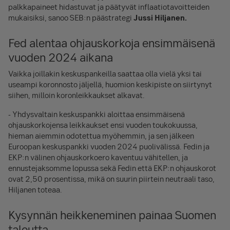
palkkapaineet hidastuvat ja päätyvät inflaatiotavoitteiden
mukaisiksi, sanoo SEB:n päästrategi
Jussi Hiljanen.
Fed alentaa ohjauskorkoja ensimmäisenä
vuoden 2024 aikana
Vaikka joillakin keskuspankeilla saattaa olla vielä yksi tai
useampi koronnosto jäljellä, huomion keskipiste on siirtynyt
siihen, milloin koronleikkaukset alkavat.
- Yhdysvaltain keskuspankki aloittaa ensimmäisenä
ohjauskorkojensa leikkaukset ensi vuoden toukokuussa,
hieman aiemmin odotettua myöhemmin, ja sen jälkeen
Euroopan keskuspankki vuoden 2024 puolivälissä. Fedin ja
EKP:n välinen ohjauskorkoero kaventuu vähitellen, ja
ennustejaksomme lopussa sekä Fedin että EKP:n ohjauskorot
ovat 2,50 prosentissa, mikä on suurin piirtein neutraali taso,
Hiljanen toteaa.
Kysynnän heikkeneminen painaa Suomen
taloutta