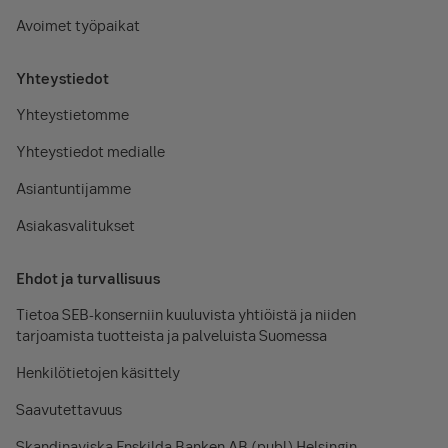
Avoimet työpaikat
Yhteystiedot
Yhteystietomme
Yhteystiedot medialle
Asiantuntijamme
Asiakasvalitukset
Ehdot ja turvallisuus
Tietoa SEB-konserniin kuuluvista yhtiöistä ja niiden
tarjoamista tuotteista ja palveluista Suomessa
Henkilötietojen käsittely
Saavutettavuus
Skandinaviska Enskilda Banken AB (publ) Helsingin