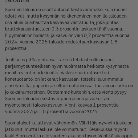
Suomen talous on osoittautunut kestävämmäksi kuin monet
odottivat, mutta kysynnän heikkeneminen monilla talouden
osa-alueilla aiheuttaa kasvavaa vastatuulta, joka johtaa
bruttokansantuotteen 0,3 prosentin laskuun tänä vuonna.
Elpyminen on hidasta, ja kasvu on vain 0,7 prosenttia vuonna
2024. Vuonna 2025 talouden odotetaan kasvavan 1,8
prosenttia.
Teollisuus pitää pintansa. Tärkeä tehdasteollisuus on
pärjännyt suhteellisen hyvin huolimatta heikosta kysynnästä
monilla vientimarkkinoilla. Vaikka suurin alasektori,
konetuotanto, on jatkanut kasvuaan, toiseksi suurimmalla
alasektorilla, paperin ja sellun tuotannossa, tuotannon lasku on
jo kaksinumeroinen. Odotamme kuitenkin, että vienti pysyy
Suomen talouden kestävimpänä osana ja vaikuttaa
myönteisesti talouskasvuun. Vienti kasvaa 1 prosenttia
vuonna 2023 ja 1,5 prosenttia vuonna 2024.
Suomalaiset kuluttavat vähemmän. Vähittäismyynnin lasku on
jatkunut, mutta lasku ei ole voimistunut. Kesäkuussa myynti
laski 3 prosenttia alle vuoden takaisen tason. Vähittäiskauppa