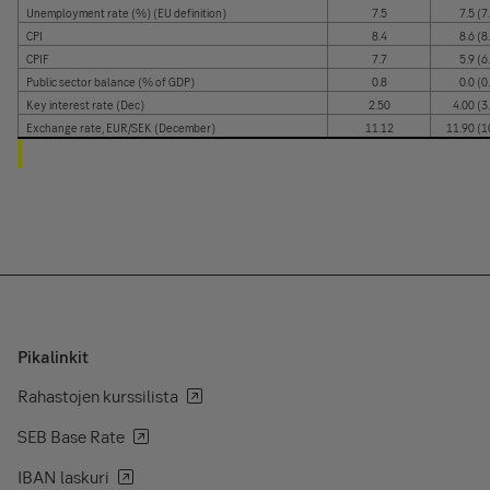
Unemployment rate (%) (EU definition)
7.5
7.5 (7
CPI
8.4
8.6 (8
CPIF
7.7
5.9 (6
Public sector balance (% of GDP)
0.8
0.0 (0
Key interest rate (Dec)
2.50
4.00 (3
Exchange rate, EUR/SEK (December)
11.12
11.90 (1
Pikalinkit
Rahastojen kurssilista
SEB Base Rate
IBAN laskuri