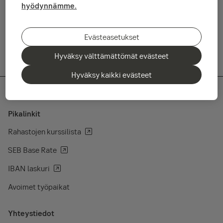
prosenttia vertailukaudesta 10,6 miljardiin kruunuun.
hyödynnämme.
Lue lisää tuloksesta
Evästeasetukset
Hyväksy välttämättömät evästeet
Hyväksy kaikki evästeet
Pikalinkit
Rahastojen kurssilista
SEB Base Rate
IBAN laskuri
Avoimet työpaikat
Yhteystiedot