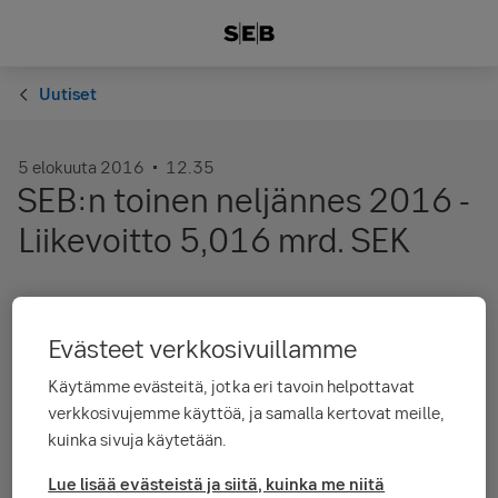
Uutiset
5 elokuuta 2016
12.35
SEB:n toinen neljännes 2016 -
Liikevoitto 5,016 mrd. SEK
Vuoden toisella neljänneksellä liikevoitto oli
5,016 mrd. SEK (4,493) kertaerä pois lukien.
Evästeet verkkosivuillamme
Liikevaihto kasvoi neljä prosenttia
Käytämme evästeitä, jotka eri tavoin helpottavat
vertailukaudesta 10,6 miljardiin kruunuun.
verkkosivujemme käyttöä, ja samalla kertovat meille,
kuinka sivuja käytetään.
Vuoden toisella neljänneksellä liikevoitto oli 5,016 mrd. SEK
Lue lisää evästeistä ja siitä, kuinka me niitä
(4,493) kertaerä pois lukien. Liikevaihto kasvoi neljä