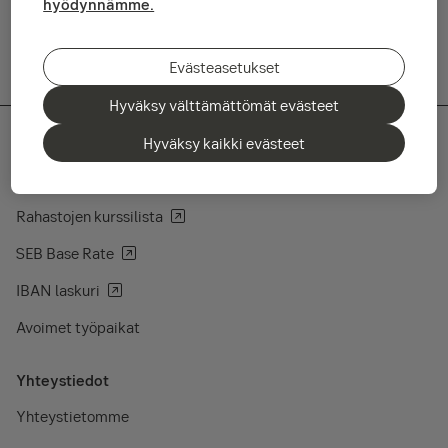
hyödynnämme.
Evästeasetukset
Hyväksy välttämättömät evästeet
Hyväksy kaikki evästeet
Pikalinkit
Rahastojen kurssilista
SEB Base Rate
IBAN laskuri
Avoimet työpaikat
Yhteystiedot
Yhteystietomme