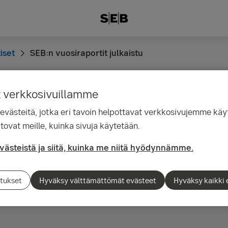
iset
SEB:n vuosiraportit julkaistu
t verkkosivuillamme
13.54
ästeitä, jotka eri tavoin helpottavat verkkosivujemme käyt
osiraportit julkaistu
tovat meille, kuinka sivuja käytetään.
evästeistä ja siitä, kuinka me niitä hyödynnämme.
vastuullisuusraportti sekä vakavaraisuus- ja riskienhallintara
tukset
Hyväksy välttämättömät evästeet
Hyväksy kaikki 