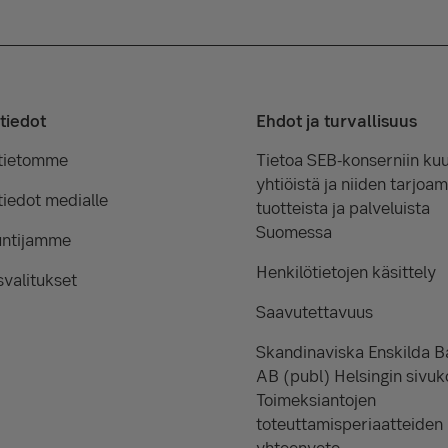
tiedot
Ehdot ja turvallisuus
tietomme
Tietoa SEB-konserniin kuu
yhtiöistä ja niiden tarjoam
iedot medialle
tuotteista ja palveluista
Suomessa
untijamme
Henkilötietojen käsittely
valitukset
Saavutettavuus
Skandinaviska Enskilda 
AB (publ) Helsingin sivuk
Toimeksiantojen
toteuttamisperiaatteiden
yhteenveto