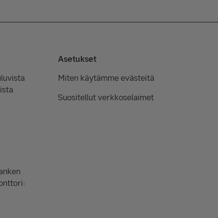
Asetukset
luvista
Miten käytämme evästeitä
ista
Suositellut verkkoselaimet
Banken
onttori: