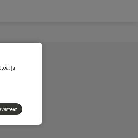
töä, ja
portit ovat nyt
evästeet