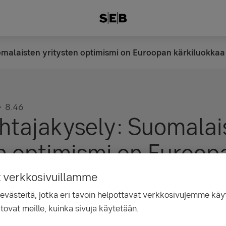
omalaisten yritysten optimismi on Euroopan kärkiluokkaa
8.46
htajakysely: Suomalai
n optimismi on Euroop
kkaa – riskinottohalu
t verkkosivuillamme
ästeitä, jotka eri tavoin helpottavat verkkosivujemme käyt
tovat meille, kuinka sivuja käytetään.