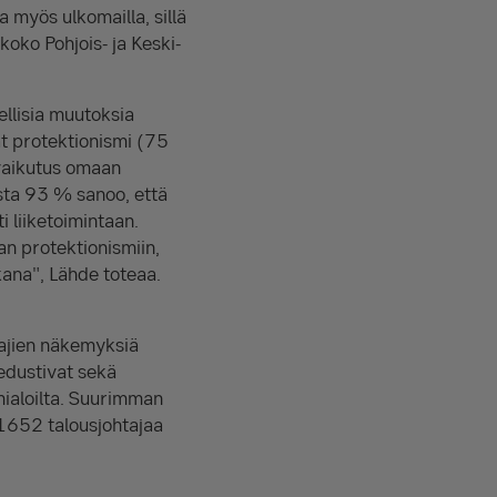
yös ulkomailla, sillä
oko Pohjois- ja Keski-
ellisia muutoksia
t protektionismi (75
vaikutus omaan
ista 93 % sanoo, että
i liiketoimintaan.
an protektionismiin,
ana", Lähde toteaa.
tajien näkemyksiä
edustivat sekä
imialoilta. Suurimman
 1652 talousjohtajaa