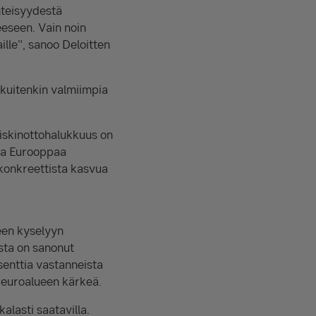
nteisyydestä
eseen. Vain noin
ille", sanoo Deloitten
kuitenkin valmiimpia
riskinottohalukkuus on
uta Eurooppaa
konkreettista kasvua
een kyselyyn
sta on sanonut
enttia vastanneista
 euroalueen kärkeä.
lasti saatavilla.