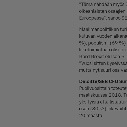
"Tämä nähdään myös Su
oikeanlaisten osaajien
Euroopassa", sanoo SEB
Maailmanpolitiikan turb
kuluvan vuoden aikana
%), populismi (69 %) 
liiketoimintaan olisi p
Hard Brexit eli Ison-Br
"Vuosi sitten kyselyss
mutta nyt suuri osa va
Deloitte/SEB CFO Su
Puolivuosittain toteut
maaliskuussa 2018. Tu
yksityisiä että listaut
osan (80 %) liikevaiht
20 maasta.