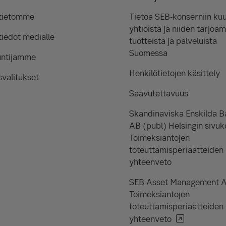
tietomme
Tietoa SEB-konserniin kuu
yhtiöistä ja niiden tarjoam
iedot medialle
tuotteista ja palveluista
Suomessa
untijamme
Henkilötietojen käsittely
valitukset
Saavutettavuus
Skandinaviska Enskilda 
AB (publ) Helsingin sivuk
Toimeksiantojen
toteuttamisperiaatteiden
yhteenveto
SEB Asset Management 
Toimeksiantojen
toteuttamisperiaatteiden
yhteenveto