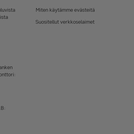
luvista
Miten käytämme evästeitä
ista
Suositellut verkkoselaimet
Banken
onttori:
AB: