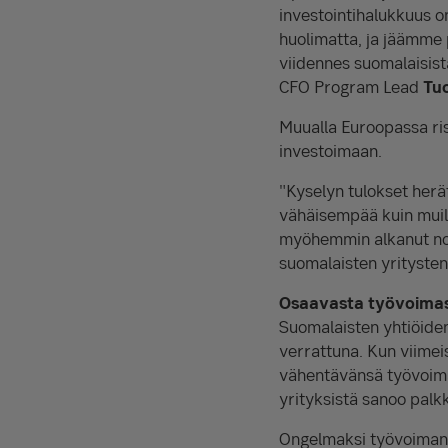
investointihalukkuus on
huolimatta, ja jäämme 
viidennes suomalaisista
CFO Program Lead
Tu
Muualla Euroopassa ri
investoimaan.
"Kyselyn tulokset herä
vähäisempää kuin muill
myöhemmin alkanut nou
suomalaisten yritysten
Osaavasta työvoimas
Suomalaisten yhtiöiden
verrattuna. Kun viimei
vähentävänsä työvoima
yrityksistä sanoo palk
Ongelmaksi työvoiman 