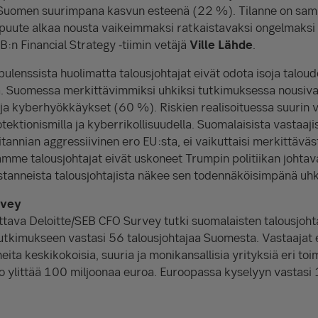
omen suurimpana kasvun esteenä (22 %). Tilanne on sama m
 puute alkaa nousta vaikeimmaksi ratkaistavaksi ongelmaksi k
:n Financial Strategy -tiimin vetäjä
Ville Lähde
.
ulenssista huolimatta talousjohtajat eivät odota isoja taloud
. Suomessa merkittävimmiksi uhkiksi tutkimuksessa nousiva
ja kyberhyökkäykset (60 %). Riskien realisoituessa suurin 
rotektionismilla ja kyberrikollisuudella. Suomalaisista vastaaj
itannian aggressiivinen ero EU:sta, ei vaikuttaisi merkittäväst
ämme talousjohtajat eivät uskoneet Trumpin politiikan johtav
stanneista talousjohtajista näkee sen todennäköisimpänä uhk
rvey
ettava Deloitte/SEB CFO Survey tutki suomalaisten talousjoh
tkimukseen vastasi 56 talousjohtajaa Suomesta. Vastaajat 
uneita keskikokoisia, suuria ja monikansallisia yrityksiä eri to
o ylittää 100 miljoonaa euroa. Euroopassa kyselyyn vastasi