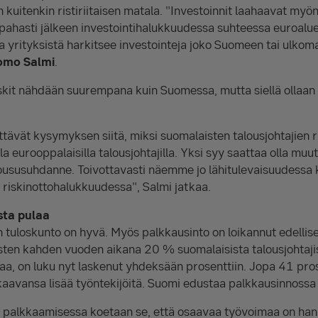
 kuitenkin ristiriitaisen matala. "Investoinnit laahaavat myö
pahasti jälkeen investointihalukkuudessa suhteessa euroalue
 yrityksistä harkitsee investointeja joko Suomeen tai ulkoma
omo Salmi
.
skit nähdään suurempana kuin Suomessa, mutta siellä ollaan 
ttävät kysymyksen siitä, miksi suomalaisten talousjohtajien 
a eurooppalaisilla talousjohtajilla. Yksi syy saattaa olla mu
susuhdanne. Toivottavasti näemme jo lähitulevaisuudessa 
 riskinottohalukkuudessa", Salmi jatkaa.
ta pulaa
 tuloskunto on hyvä. Myös palkkausinto on loikannut edellis
sten kahden vuoden aikana 20 % suomalaisista talousjohtaji
a, on luku nyt laskenut yhdeksään prosenttiin. Jopa 41 pros
kaavansa lisää työntekijöitä. Suomi edustaa palkkausinnossa
palkkaamisessa koetaan se, että osaavaa työvoimaa on hanka