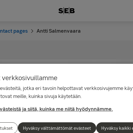
ntact pages
Antti Salmenvaara
t verkkosivuillamme
ästeitä, jotka eri tavoin helpottavat verkkosivujemme käyt
tovat meille, kuinka sivuja käytetään.
evästeistä ja siitä, kuinka me niitä hyödynnämme.
tukset
Hyväksy välttämättömät evästeet
Hyväksy kaikki 