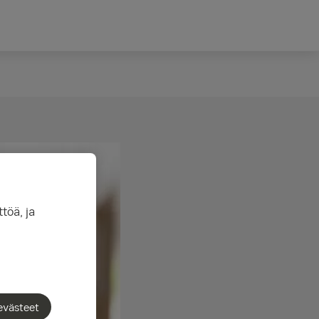
töä, ja
evästeet