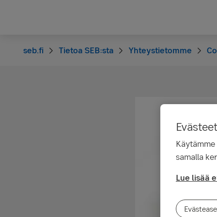
seb.fi
Tietoa SEB:sta
Yhteystietomme
Co
Evästee
Käytämme ev
samalla ker
Lue lisää 
Evästease