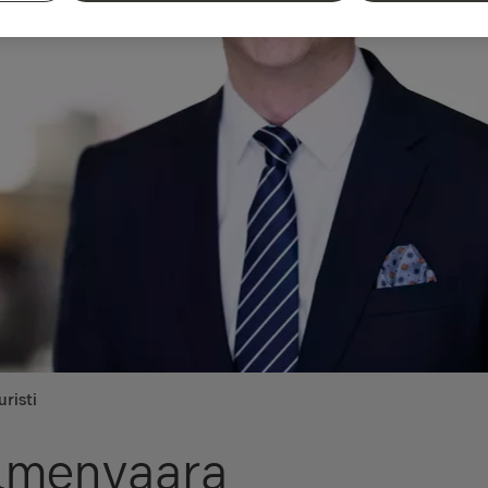
risti
almenvaara