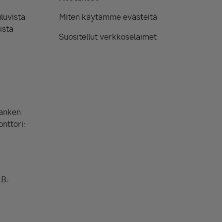
luvista
Miten käytämme evästeitä
ista
Suositellut verkkoselaimet
Banken
onttori:
AB: