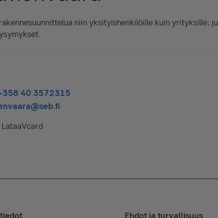
akennesuunnittelua niin yksityishenkilöille kuin yrityksille; ju
 kysymykset.
+358 40 3572315
menvaara@seb.fi
Lataa
Vcard
tiedot
Ehdot ja turvallisuus