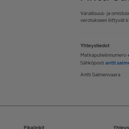
Varallisuus- ja omistusr
verotukseen liittyvät
Yhteystiedot
Matkapuhelinnumero
Sähköposti
antti.sal
Antti Salmenvaara
Pikalinkit
Yhteys