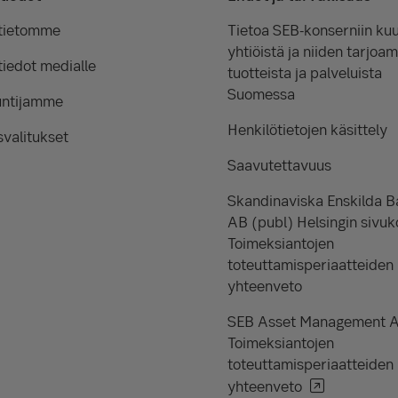
tietomme
Tietoa SEB-konserniin kuu
yhtiöistä ja niiden tarjoam
iedot medialle
tuotteista ja palveluista
Suomessa
untijamme
Henkilötietojen käsittely
valitukset
Saavutettavuus
Skandinaviska Enskilda 
AB (publ) Helsingin sivuk
Toimeksiantojen
toteuttamisperiaatteiden
yhteenveto
SEB Asset Management 
Toimeksiantojen
toteuttamisperiaatteiden
yhteenveto