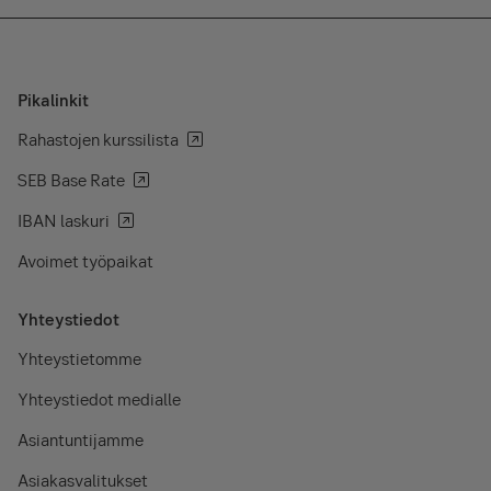
Pikalinkit
Rahastojen kurssilista
SEB Base Rate
IBAN laskuri
Avoimet työpaikat
Yhteystiedot
Yhteystietomme
Yhteystiedot medialle
Asiantuntijamme
Asiakasvalitukset