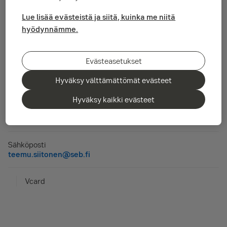
Head of Equity Capital Markets Finland
Lue lisää evästeistä ja siitä, kuinka me niitä
hyödynnämme.
Teemu Siitonen
Evästeasetukset
Hyväksy välttämättömät evästeet
Yhteystiedot
Hyväksy kaikki evästeet
Matkapuhelinnumero
+358 40 700 7090
Sähköposti
teemu.siitonen@seb.fi
Vcard