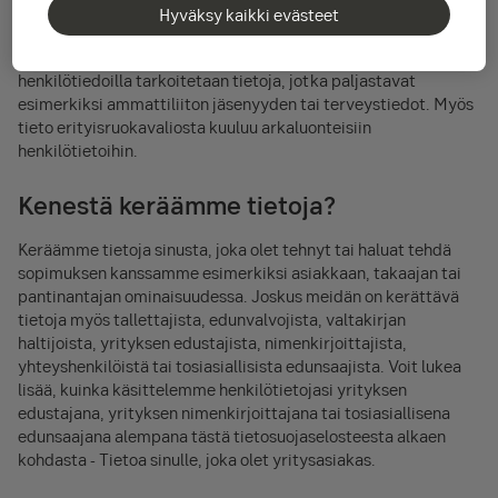
Hyväksy kaikki evästeet
Joitakin henkilötietoja pidetään erityisen arkaluonteisina ja
niitä koskevat erityiset säännöt. Arkaluonteisilla
henkilötiedoilla tarkoitetaan tietoja, jotka paljastavat
esimerkiksi ammattiliiton jäsenyyden tai terveystiedot. Myös
tieto erityisruokavaliosta kuuluu arkaluonteisiin
henkilötietoihin.
Kenestä keräämme tietoja?
Keräämme tietoja sinusta, joka olet tehnyt tai haluat tehdä
sopimuksen kanssamme esimerkiksi asiakkaan, takaajan tai
pantinantajan ominaisuudessa. Joskus meidän on kerättävä
tietoja myös tallettajista, edunvalvojista, valtakirjan
haltijoista, yrityksen edustajista, nimenkirjoittajista,
yhteyshenkilöistä tai tosiasiallisista edunsaajista. Voit lukea
lisää, kuinka käsittelemme henkilötietojasi yrityksen
edustajana, yrityksen nimenkirjoittajana tai tosiasiallisena
edunsaajana alempana tästä tietosuojaselosteesta alkaen
kohdasta - Tietoa sinulle, joka olet yritysasiakas.