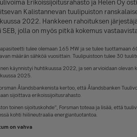
ivoima Erikoissijoitusrahasto ja Helen Oy osti
aitsevan Kalistannevan tuulipuiston ranskala
ikuussa 2022. Hankkeen rahoituksen järjestäjä
i SEB, jolla on myös pitkä kokemus vastaavist
kapasiteetti tulee olemaan 165 MW ja se tulee tuottamaan 6
van määrän sähköä vuosittain. Tuulipuistoon tulee 30 tuulitu
nen käynnistyi huhtikuussa 2022, ja sen arvioidaan olevan 
ikuussa 2025.
orsman Ålandsbankenista kertoo, että Ålandsbanken Tuuli
an sijoittava erikoissijoitusrahasto.
ton toinen sijoituskohde”, Forsman toteaa ja lisää, että tuul
ssä kohti hiilineutraalia energiantuotantoa.
tum on vahva