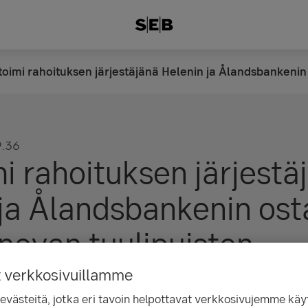
toimi rahoituksen järjestäjänä Helenin ja Ålandsbankenin
9.36
i rahoituksen järjestä
 ja Ålandsbankenin os
nevan tuulipuiston
t verkkosivuillamme
ästeitä, jotka eri tavoin helpottavat verkkosivujemme käyt