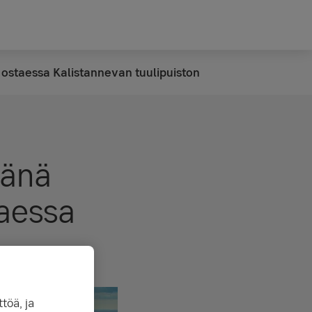
 ostaessa Kalistannevan tuulipuiston
jänä
taessa
töä, ja