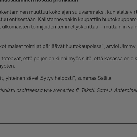
entaminen muuttuu koko ajan sujuvammaksi, kun alalle virta
tuu entisestään. Kalistannevaakin kaupattiin huutokauppam
at ulkomaisten toimijoiden temmellyskenttää – mutta niin vain
kotimaiset toimijat pärjäävät huutokaupoissa”, arvioi Jimmy
a toteavat, että paljon on kiinni myös siitä, että kasassa on o
myöten.
t, yhteinen sävel löytyy helposti”, summaa Sallila.
julkaistu osoitteessa www.enertec.fi. Teksti: Sami J. Anteroine