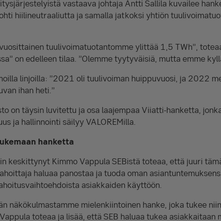
ritysjärjestelyistä vastaava johtaja Antti Sallila kuvailee han
hti hiilineutraaliutta ja samalla jatkoksi yhtiön tuulivoimatu
uosittainen tuulivoimatuotantomme ylittää 1,5 TWh”, toteaa Sa
ssa” on edelleen tilaa. ”Olemme tyytyväisiä, mutta emme kyllä
lla linjoilla: ”2021 oli tuulivoiman huippuvuosi, ja 2022 men
van ihan heti.”
to on täysin luvitettu ja osa laajempaa Viiatti-hanketta, jonka
s ja hallinnointi säilyy VALOREMilla.
 tukemaan hanketta
iin keskittynyt Kimmo Vappula SEBistä toteaa, että juuri täm
 rahoittaja haluaa panostaa ja tuoda oman asiantuntemuksens
 rahoitusvaihtoehdoista asiakkaiden käyttöön.
än näkökulmastamme mielenkiintoinen hanke, joka tukee niin
, Vappula toteaa ja lisää, että SEB haluaa tukea asiakkaitaan