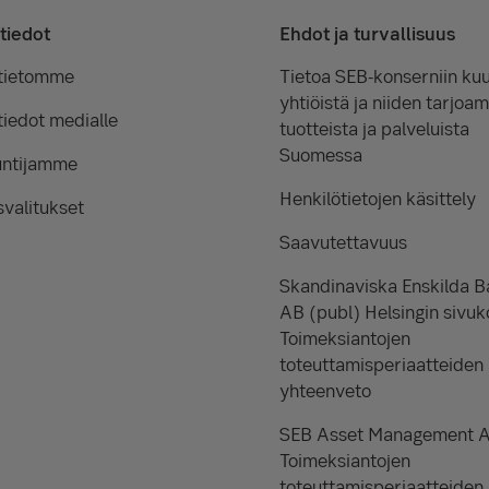
tiedot
Ehdot ja turvallisuus
tietomme
Tietoa SEB-konserniin kuu
yhtiöistä ja niiden tarjoam
iedot medialle
tuotteista ja palveluista
Suomessa
untijamme
Henkilötietojen käsittely
valitukset
Saavutettavuus
Skandinaviska Enskilda 
AB (publ) Helsingin sivuk
Toimeksiantojen
toteuttamisperiaatteiden
yhteenveto
SEB Asset Management 
Toimeksiantojen
toteuttamisperiaatteiden