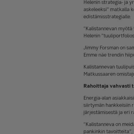
Helenin strategia- ja y
askeleeksi” matkalla ko
edistämisstrategialle.
”Kalistannevan myötä v
Helenin ”tuuliportfolio
Jimmy Forsman on samoi
Emme näe trendin hiipu
Kalistannevan tuulipuis
Matkussaaren omistajuu
Rahoittaja vahvasti
Energia-alan asiakkais
siirtymän hankkeisiin
järjestämisestä ja eri
”Kalistanneva on meid
pankinkin tavoitteita”