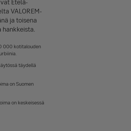
vat Etelä-
iselta VALOREM-
nä ja toisena
a hankkeista.
0 000 kotitalouden
rbiinia.
käytössä täydellä
voima on Suomen
ivoima on keskeisessä