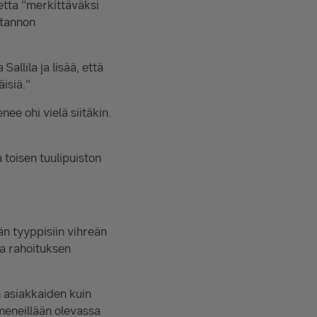
ketta ”merkittäväksi
otannon
llila ja lisää, että
isiä.”
ee ohi vielä siitäkin.
 toisen tuulipuiston
än tyyppisiin vihreän
a rahoituksen
 asiakkaiden kuin
 meneillään olevassa