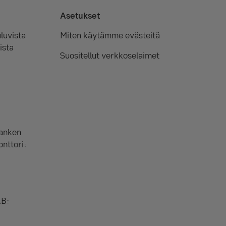
Asetukset
luvista
Miten käytämme evästeitä
ista
Suositellut verkkoselaimet
Banken
onttori:
AB: