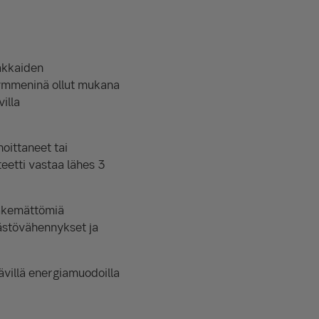
akkaiden
ikymmeninä ollut mukana
illa
ittaneet tai
eetti vastaa lähes 3
nnäkemättömiä
äästövähennykset ja
ävillä energiamuodoilla