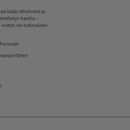
a lisää rahoitusta ja
enettelyn kautta –
 voiton vei kotimainen
 Forsman.
ikeansorttinen
n