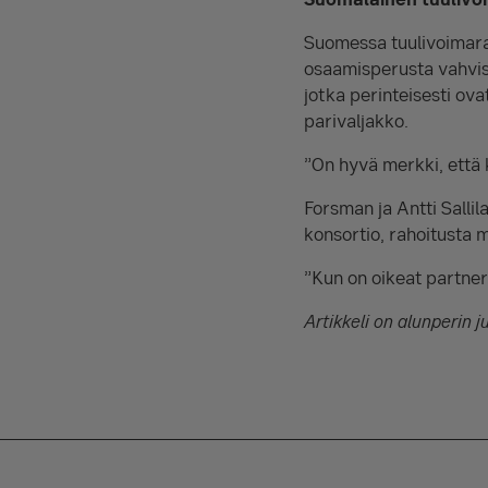
Suomessa tuulivoimarak
osaamisperusta vahvis
jotka perinteisesti ov
parivaljakko.
”On hyvä merkki, että 
Forsman ja Antti Sallil
konsortio, rahoitusta 
”Kun on oikeat partneri
Artikkeli on alunperin 