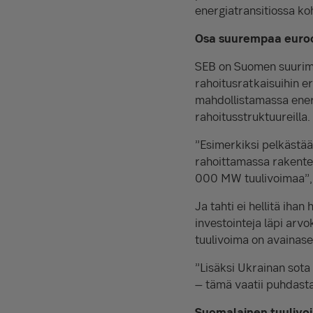
energiatransitiossa koh
Osa suurempaa euroo
SEB on Suomen suurimpi
rahoitusratkaisuihin e
mahdollistamassa energi
rahoitusstruktuureilla.
”Esimerkiksi pelkästä
rahoittamassa rakentei
000 MW tuulivoimaa”, 
Ja tahti ei hellitä iha
investointeja läpi arv
tuulivoima on avainas
”Lisäksi Ukrainan sota 
– tämä vaatii puhdasta,
Suomalainen tuulivo