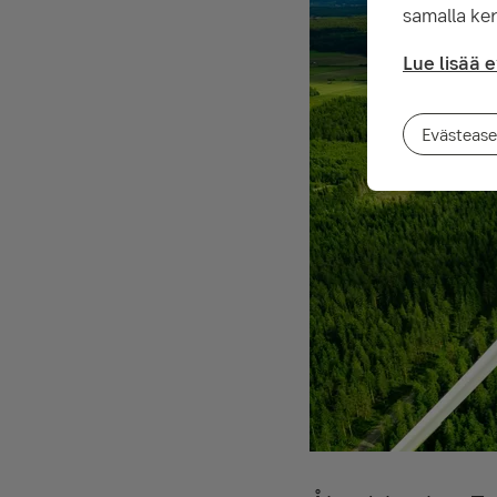
samalla ker
Lue lisää 
Evästease