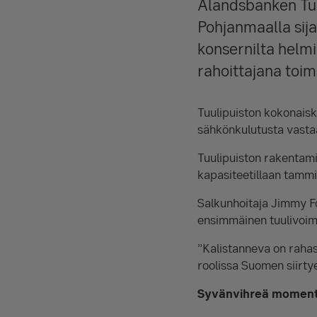
Ålandsbanken Tuul
Pohjanmaalla sij
konsernilta helm
rahoittajana toim
Tuulipuiston kokonais
sähkönkulutusta vastaa
Tuulipuiston rakentami
kapasiteetillaan tamm
Salkunhoitaja Jimmy F
ensimmäinen tuulivoima
”Kalistanneva on rahas
roolissa Suomen siirtye
Syvänvihreä momen