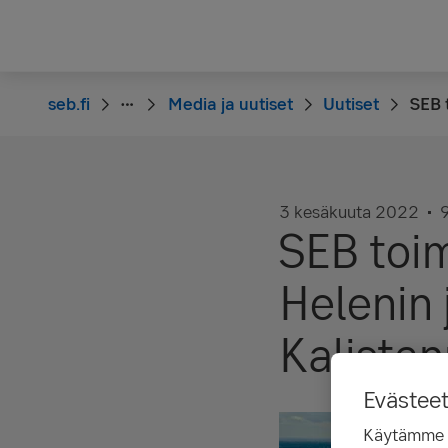
seb.fi
Media ja uutiset
Uutiset
SEB 
3 kesäkuuta 2022
SEB toim
Helenin
Kalistan
Evästee
Käytämme ev