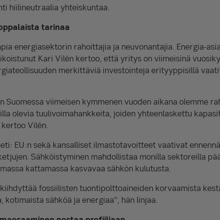
ti hiilineutraalia yhteiskuntaa.
ppalaista tarinaa
a energiasektorin rahoittajia ja neuvonantajia. Energia-asi
rikoistunut Kari Vilén kertoo, että yritys on viimeisinä vuos
ateollisuuden merkittäviä investointeja erityyppisillä vaativ
än Suomessa viimeisen kymmenen vuoden aikana olemme raho
lla olevia tuulivoimahankkeita, joiden yhteenlaskettu kapasit
kertoo Vilén.
n heti: EU:n sekä kansalliset ilmastotavoitteet vaativat enne
oketjujen. Sähköistyminen mahdollistaa monilla sektoreilla p
emassa kattamassa kasvavaa sähkön kulutusta.
kiihdyttää fossiilisten tuontipolttoaineiden korvaamista kest
 kotimaista sähköä ja energiaa”, hän linjaa.
imaosaaminen nostaa profiiliaan