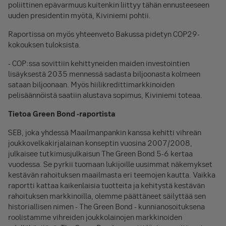
poliittinen epävarmuus kuitenkin liittyy tähän ennusteeseen
uuden presidentin myötä, Kiviniemi pohtii.
Raportissa on myös yhteenveto Bakussa pidetyn COP29-
kokouksen tuloksista.
- COP:ssa sovittiin kehittyneiden maiden investointien
lisäyksestä 2035 mennessä sadasta biljoonasta kolmeen
sataan biljoonaan. Myös hiilikredittimarkkinoiden
pelisäännöistä saatiin alustava sopimus, Kiviniemi toteaa.
Tietoa Green Bond -raportista
SEB, joka yhdessä Maailmanpankin kanssa kehitti vihreän
joukkovelkakirjalainan konseptin vuosina 2007/2008,
julkaisee tutkimusjulkaisun The Green Bond 5-6 kertaa
vuodessa. Se pyrkii tuomaan lukijoille uusimmat näkemykset
kestävän rahoituksen maailmasta eri teemojen kautta. Vaikka
raportti kattaa kaikenlaisia tuotteita ja kehitystä kestävän
rahoituksen markkinoilla, olemme päättäneet säilyttää sen
historiallisen nimen - The Green Bond - kunnianosoituksena
roolistamme vihreiden joukkolainojen markkinoiden