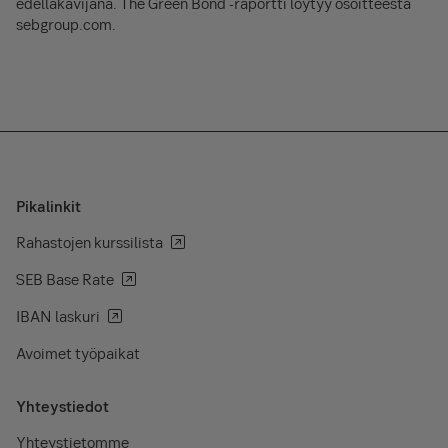
edelläkävijänä. The Green Bond -raportti löytyy osoitteesta
sebgroup.com.
Pikalinkit
Rahastojen kurssilista
SEB Base Rate
IBAN laskuri
Avoimet työpaikat
Yhteystiedot
Yhteystietomme