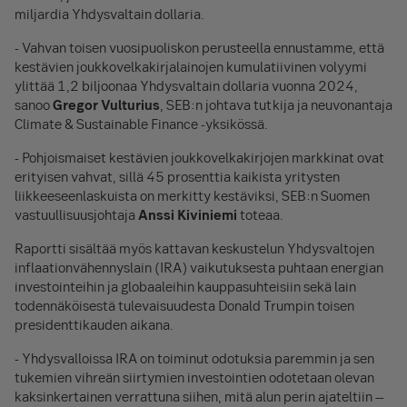
miljardia Yhdysvaltain dollaria.
- Vahvan toisen vuosipuoliskon perusteella ennustamme, että
kestävien joukkovelkakirjalainojen kumulatiivinen volyymi
ylittää 1,2 biljoonaa Yhdysvaltain dollaria vuonna 2024,
sanoo
Gregor Vulturius
, SEB:n johtava tutkija ja neuvonantaja
Climate & Sustainable Finance -yksikössä.
- Pohjoismaiset kestävien joukkovelkakirjojen markkinat ovat
erityisen vahvat, sillä 45 prosenttia kaikista yritysten
liikkeeseenlaskuista on merkitty kestäviksi, SEB:n Suomen
vastuullisuusjohtaja
Anssi Kiviniemi
toteaa.
Raportti sisältää myös kattavan keskustelun Yhdysvaltojen
inflaationvähennyslain (IRA) vaikutuksesta puhtaan energian
investointeihin ja globaaleihin kauppasuhteisiin sekä lain
todennäköisestä tulevaisuudesta Donald Trumpin toisen
presidenttikauden aikana.
- Yhdysvalloissa IRA on toiminut odotuksia paremmin ja sen
tukemien vihreän siirtymien investointien odotetaan olevan
kaksinkertainen verrattuna siihen, mitä alun perin ajateltiin –