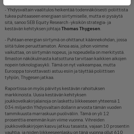
- Yhdysvaltain vaalitulos heikentää todennäköisesti poliittista
tukea puhtaaseen energiaan siirtymiselle, mutta ei pysäytä
sitä, sanoo SEB Equity Research -yksikön strategia- ja
kestävän kehityksen johtaja
Thomas Thygesen
.
- Puhtaan energian siirtymä on ohittanut käännekohdan, jossa
siitä tulee peruuttamaton. Ainoa asia, johon voimme
vaikuttaa, on siirtymän nopeus, ja nopeudella on merkitystä.
Ilmaston näkökulmasta katsottuna tarvitaan kaikkien aikojen
nopein teknologiasykli. Tämä on nyt vaikeampaa, mutta
Eurooppa toivottavasti astuu esiin ja täyttää poliittisen
tyhjiön, Thygesen jatkaa.
Raportissa on myös päivitys kestävän rahoituksen
markkinoista. Uusia kestävän kehityksen
joukkovelkakirjalainoja on laskettu liikkeeseen yhteensä 1
034 miljardin Yhdysvaltain dollarin arvosta tämän vuoden
tammikuusta marraskuun puoliväliin. Tämä on yli 12
prosenttia enemmän kuin viime vuonna. Vihreiden
joukkovelkakirjojen kasvu jatkuu tasaista, vajaan 10 prosentin
vauhtia, ja niiden liikkeeseenlasku on tänä vuonna ollut 610