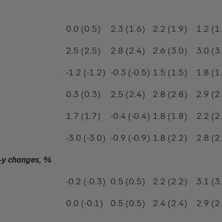
0.0 (0.5)
2.3 (1.6)
2.2 (1.9)
1.2 (1
2.5 (2.5)
2.8 (2.4)
2.6 (3.0)
3.0 (3
-1.2 (-1.2)
-0.3 (-0.5)
1.5 (1.5)
1.8 (1
0.3 (0.3)
2.5 (2.4)
2.8 (2.8)
2.9 (2
1.7 (1.7)
-0.4 (-0.4)
1.8 (1.8)
2.2 (2
-3.0 (-3.0)
-0.9 (-0.9)
1.8 (2.2)
2.8 (2
-y changes, %
-0.2 (-0.3)
0.5 (0.5)
2.2 (2.2)
3.1 (3
0.0 (-0.1)
0.5 (0.5)
2.4 (2.4)
2.9 (2