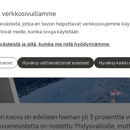
t verkkosivuillamme
ästeitä, jotka eri tavoin helpottavat verkkosivujemme käyt
tovat meille, kuinka sivuja käytetään.
evästeistä ja siitä, kuinka me niitä hyödynnämme.
tukset
Hyväksy välttämättömät evästeet
Hyväksy kaikki 
n kasvu on edelleen hieman yli 3 prosenttia 
ennustetta on nostettu Yhdysvalloille, mutt