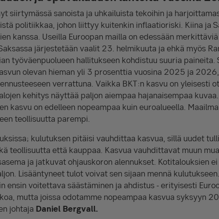
yt siirtymässä sanoista ja uhkailuista tekoihin ja harjoittam
stä politiikkaa, johon liittyy kuitenkin inflaatioriski. Kiina j
en kanssa. Useilla Euroopan mailla on edessään merkittäviä po
: Saksassa järjestetään vaalit 23. helmikuuta ja ehkä myös Ra
nnian työväenpuolueen hallitukseen kohdistuu suuria paineita.
asvun olevan hieman yli 3 prosenttia vuosina 2025 ja 2026, 
ennusteeseen verrattuna. Vaikka BKT:n kasvu on yleisesti o
 alojen kehitys näyttää paljon aiempaa hajanaisempaa kuvaa.
en kasvu on edelleen nopeampaa kuin euroalueella. Maailman
een teollisuutta parempi.
ouksissa; kulutuksen pitäisi vauhdittaa kasvua, sillä uudet tull
kä teollisuutta että kauppaa. Kasvua vauhdittavat muun muas
sasema ja jatkuvat ohjauskoron alennukset. Kotitalouksien ei
ljon. Lisääntyneet tulot voivat sen sijaan mennä kulutukseen
n ensin voitettava säästäminen ja ahdistus - erityisesti Euro
ikkoa, mutta joissa odotamme nopeampaa kasvua syksyyn 2
en johtaja
Daniel Bergvall.