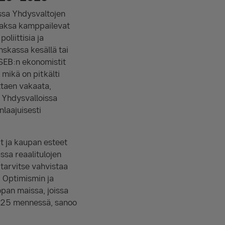
assa Yhdysvaltojen
a Saksa kamppailevat
liittisia ja
nskassa kesällä tai
 SEB:n ekonomistit
mikä on pitkälti
ttaen vakaata,
 Yhdysvalloissa
laajuisesti
it ja kaupan esteet
sa reaalitulojen
 tarvitse vahvistaa
. Optimismin ja
opan maissa, joissa
025 mennessä, sanoo