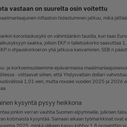
iota vastaan on suurelta osin voitettu
aailmanlaajuinen inflaation hidastuminen jatkuu, mikä jättää t
ankin koronlaskusykli on vähintäänkin tauolla, kun taas Eu
alkusyksyyn saakka, jolloin EKP:n talletuskorko saavuttaa 1
 EKP:n ohjauskorkoeron yhä jatkuva kasvaminen, SEB:n pääs
svu- ja korkoennusteemme epävarmassa maailmanlaajuisessa 
llitessa - viittaavat siihen, että Yhdysvaltain dollari vahvist
puolivälissä 1,01:een, mutta nousee vuoden 2025 ja 2026 ai
kaa.
inen kysyntä pysyy heikkona
ntaa jonkin verran vauhtia Suomen elpymiselle, julkisen tal
an kotimaista kysyntää. Samaan aikaan työmarkkinat ovat e
 vuonna 2025, minkä jälkeen kasvu kiihtyy 1,8 prosenttiin 