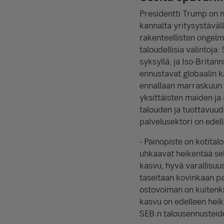
Presidentti Trump on n
kannalta yritysystävälli
rakenteellisten ongelmi
taloudellisia valintoja
syksyllä, ja Iso-Brita
ennustavat globaalin k
ennallaan marraskuun 
yksittäisten maiden ja
talouden ja tuottavuud
palvelusektori on edell
- Painopiste on kotital
uhkaavat heikentää se
kasvu, hyvä varallisuu
taseitaan kovinkaan pa
ostovoiman on kuitenki
kasvu on edelleen he
SEB:n talousennusteid