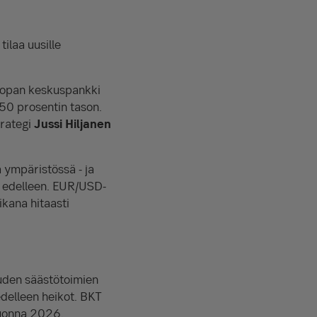
ilaa uusille
roopan keskuspankki
,50 prosentin tason.
trategi
Jussi Hiljanen
ympäristössä - ja
uu edelleen. EUR/USD-
kana hitaasti
ouden säästötoimien
delleen heikot. BKT
vuonna 2026.