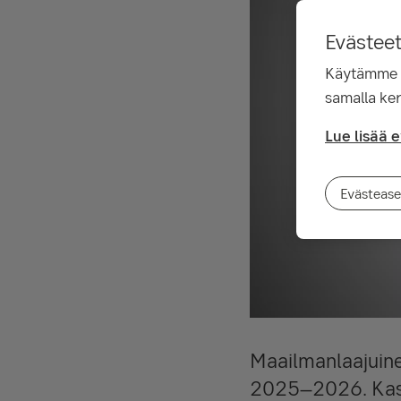
Evästee
Käytämme ev
samalla ker
Lue lisää 
Evästease
Maailmanlaajuine
2025–2026. Kasvu