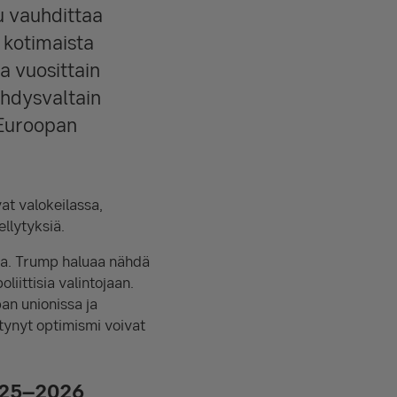
u vauhdittaa
 kotimaista
 vuosittain
Yhdysvaltain
 Euroopan
at valokeilassa,
llytyksiä.
sta. Trump haluaa nähdä
iittisia valintojaan.
an unionissa ja
tynyt optimismi voivat
2025–2026