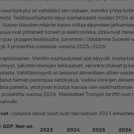
suorituskyky on vaihdellut sen mukaan, toimiiko yritys kotim
inoita. Teollisuustuotanto elpyi voimakkaasti vuoden 2024 ai
 Uusien tilausten määrän kasvu viittaa elpymisen jatkumis
usua ovat johtaneet koneet ja elektroniikka, jotka ovat mene
en puu- ja paperiteollisuutta, paremmin. Odotamme Suomen vi
 yli 3 prosenttia vuodessa vuosina 2025–2026.
on epätasainen. Vientiin suuntautuneet alat elpyvät, mutta k
ömyys, julkisten menojen leikkaukset, veronkorotukset ja kul
utusta. Vähittäismyynti on laskenut alimmilleen sitten vuod
ittanut hieman parempaa sietokykyä. Vaikka korkojen alenem
llisia paineita, yksityinen kulutus kasvaa vain vaatimattoma
 prosenttia vuonna 2026. Mahdolliset Trumpin tariffit ovat ne
asvulle.
uvut:
(suluissa olevat luvut ovat marraskuun 2024 ennustelu
. GDP. Year-on-
2023
2024
2025
2026