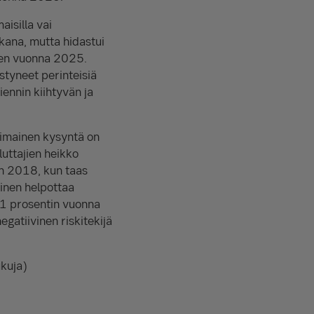
aisilla vai
kana, mutta hidastui
een vuonna 2025.
styneet perinteisiä
ennin kiihtyvän ja
otimainen kysyntä on
uttajien heikko
en 2018, kun taas
inen helpottaa
n 1 prosentin vuonna
gatiivinen riskitekijä
kuja)