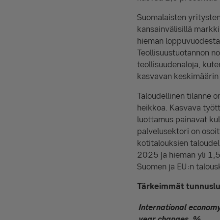
Suomalaisten yritysten 
kansainvälisillä markk
hieman loppuvuodesta.
Teollisuustuotannon no
teollisuudenaloja, kut
kasvavan keskimäärin
Taloudellinen tilanne 
heikkoa. Kasvava tyött
luottamus painavat kul
palvelusektori on oso
kotitalouksien taloude
2025 ja hieman yli 1,5
Suomen ja EU:n talousk
Tärkeimmät tunnusl
International economy
year changes, %