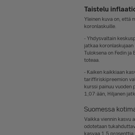
Taistelu inflaat
Yleinen kuva on, että m
koronlaskuille.
- Yhdysvaltain keskusp
jatkaa koronlaskujaan 
Tuloksena on Fedin ja
toteaa.
- Kaiken kaikkiaan ka
tariffiriskipreemion va
kurssi painuu vuoden 
1,07:ään, Hiljanen jat
Suomessa kotima
Vaikka viennin kasvu a
odotetaan tukahduttav
kasvaa 1,5 prosenttia