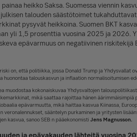
ta painaa heikko Saksa. Suomessa viennin kasv
 julkisen talouden säästötoimet tukahduttavat
kkinat pysyvät heikkoina. Suomen BKT kasvaa
an yli 1,5 prosenttia vuosina 2025 ja 2026. 
koskeva epävarmuus on negatiivinen riskitekijä
iski on, että politiikka, jossa Donald Trump ja Yhdysvallat ov
sa huonontaa talouskasvun ja inflaation normalisoitumisen ede
ikea muodostaa kokonaiskuvaa Yhdysvaltojen talouspolitiika
kemarkkinat, mikä saattaa rajoittaa hänen äärimmäisimpiä pol
globaalia epävarmuutta, mikä haittaa kasvua Kiinassa, Euroop
 veronalennukset, sääntelyn purkaminen ja yritysten lisään
jen kasvua, sanoo SEB:n pääekonomisti
Jens Magnusson.
uuden ja epävakauden lähteitä vuosina 