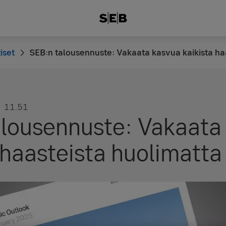
iset
SEB:n talousennuste: Vakaata kasvua kaikista ha
11.51
alousennuste: Vakaata
 haasteista huolimatta