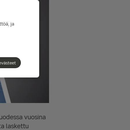
töä, ja
evästeet
vuodessa vuosina
a laskettu