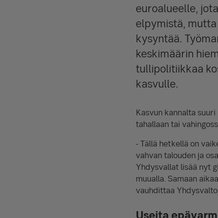
euroalueelle, jo
elpymistä, mutta
kysyntää. Työmar
keskimäärin hiem
tullipolitiikkaa 
kasvulle.
Kasvun kannalta suuri r
tahallaan tai vahingos
- Tällä hetkellä on va
vahvan talouden ja osa
Yhdysvallat lisää nyt 
muualla. Samaan aikaan
vauhdittaa Yhdysvalto
Useita epävarm