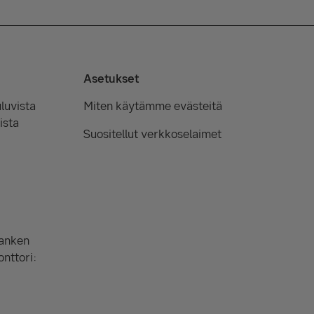
Asetukset
luvista
Miten käytämme evästeitä
ista
Suositellut verkkoselaimet
Banken
onttori: