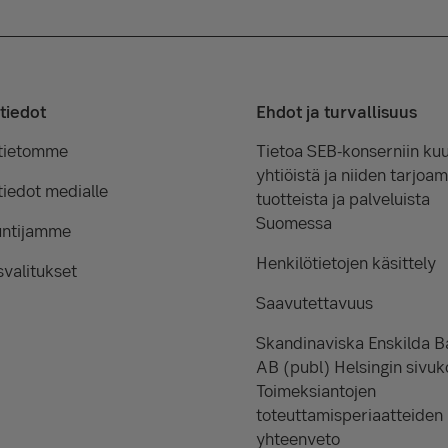
tiedot
Ehdot ja turvallisuus
tietomme
Tietoa SEB-konserniin kuu
yhtiöistä ja niiden tarjoam
iedot medialle
tuotteista ja palveluista
Suomessa
untijamme
Henkilötietojen käsittely
valitukset
Saavutettavuus
Skandinaviska Enskilda 
AB (publ) Helsingin sivuk
Toimeksiantojen
toteuttamisperiaatteiden
yhteenveto