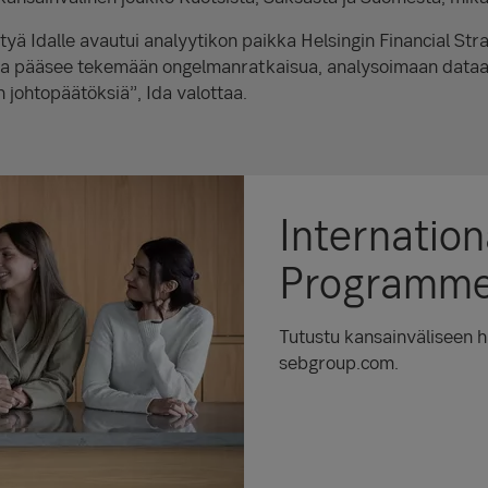
yä Idalle avautui analyytikon paikka Helsingin Financial Str
ssa pääsee tekemään ongelmanratkaisua, analysoimaan dataa 
 johtopäätöksiä”, Ida valottaa.
Internation
Programm
Tutustu kansainväliseen 
sebgroup.com.