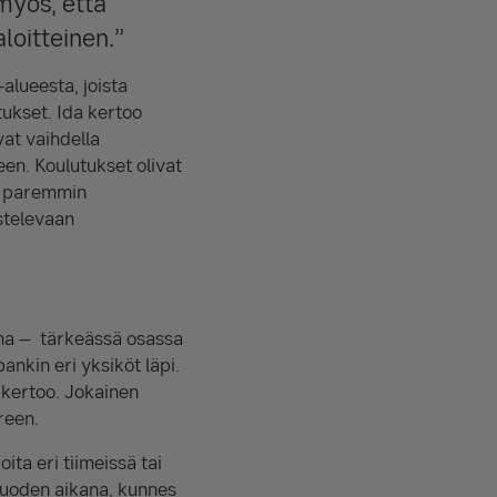
myös, että
loitteinen.”
alueesta, joista
ukset. Ida kertoo
vat vaihdella
een. Koulutukset olivat
ua paremmin
ustelevaan
kana – tärkeässä osassa
nkin eri yksiköt läpi.
a kertoo. Jokainen
reen.
ita eri tiimeissä tai
 vuoden aikana, kunnes