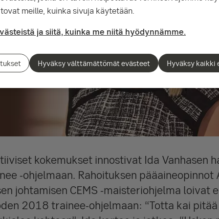
tovat meille, kuinka sivuja käytetään.
evästeistä ja siitä, kuinka me niitä hyödynnämme.
tukset
Hyväksy välttämättömät evästeet
Hyväksy kaikki 
sitiiviset kokemukset innostivat Ida Vanhasen
inee -ohjelmaan. Rahoituksen pääaineopinnot A
sen johtamisen CEMS -maisteriohjelma loivat 
den 2018 trainee-ohjelmaan: “Totta kai pitää