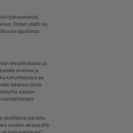
sta työkavereista,
mus. Eniten yllätti se,
 jatkuvaa oppimista
ämän ennakkoluulon ja
todella avoimia ja
kka kahvitteluseuraa
nelle tahansa tässä
 yhteyttä vuoden
en kontaktoimani
a yksittäistä parasta
oka vuoden aikana ehti
 oli ihan mahtavaa”.