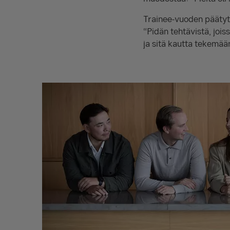
Trainee-vuoden päätytt
“Pidän tehtävistä, joi
ja sitä kautta tekemään