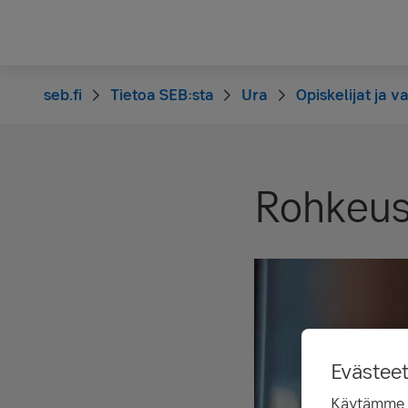
seb.fi
Tietoa SEB:sta
Ura
Opiskelijat ja 
Rohkeus 
Evästee
Käytämme ev