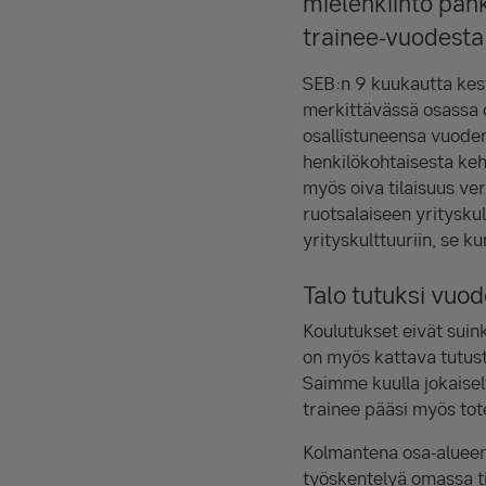
mielenkiinto pank
trainee-vuodesta s
SEB:n 9 kuukautta kest
merkittävässä osassa o
osallistuneensa vuoden 
henkilökohtaisesta keh
myös oiva tilaisuus ve
ruotsalaiseen yrityskul
yrityskulttuuriin, se 
Talo tutuksi vuo
Koulutukset eivät suin
on myös kattava tutust
Saimme kuulla jokaiselt
trainee pääsi myös tot
Kolmantena osa-alueena 
työskentelyä omassa ti