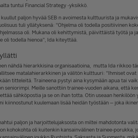
ta tuntui Financial Strategy -yksikkö.
n kuullut paljon hyvää SEB:n avoimesta kulttuurista ja mukavi
isuus tuli yllätyksenä: “Ohjelma oli todella positiivinen koke
ohjelmassa oli. Mukana oli kehittymistä, päivittäistä työtä ja
e oli todella hienoa”, Ida kiteyttää.
llätti
een nähdä hierarkkisina organisaatioina, mutta Ida rikkoo t
llitsee matalahierarkkinen ja välitön kulttuuri: “Ihmiset ovat 
nkään titteleitä. Traineena pystyi aina kysymään apua tai vai
on seniorimpi. Meille sanottiin trainee-vuoden aikana, että ke
hettää sähköpostia ja se on ihan totta. Otin useaan henkilöön
ani kiinnostunut kuulemaan lisää heidän työstään – joka ikin
htui paljon ja harjoittelujaksosta on miltei mahdotonta valit
n kohokohta oli kuitenkin kansainvälinen trainee-porukka, j
kansainvälinen joukko Ruotsista, Saksasta ja Suomesta, mikä