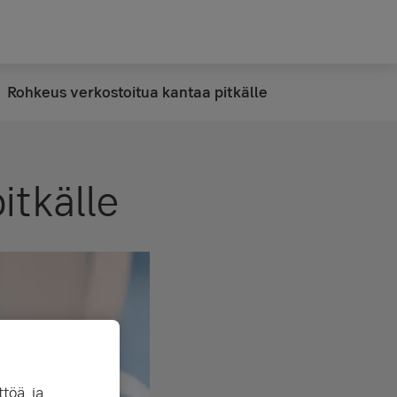
Rohkeus verkostoitua kantaa pitkälle
itkälle
töä, ja