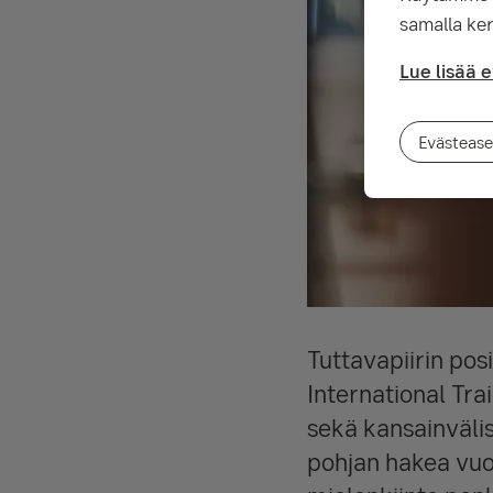
samalla ker
Lue lisää 
Evästease
Tuttavapiirin po
International Tra
sekä kansainväli
pohjan hakea vuo