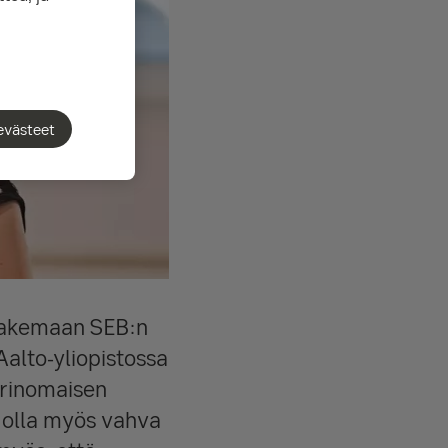
evästeet
 hakemaan SEB:n
alto-yliopistossa
erinomaisen
 olla myös vahva