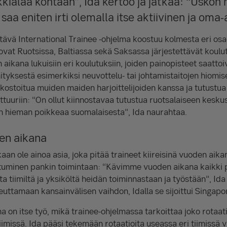
kialaa kohtaan”, Ida kertoo ja jatkaa: “Uskon 
aa eniten irti olemalla itse aktiivinen ja oma-a
ävä International Trainee -ohjelma koostuu kolmesta eri osa-
vat Ruotsissa, Baltiassa sekä Saksassa järjestettävät koulut
aikana lukuisiin eri koulutuksiin, joiden painopisteet saattoi
ityksestä esimerkiksi neuvottelu- tai johtamistaitojen hiomis
rkostoitua muiden maiden harjoittelijoiden kanssa ja tutust
ttuuriin: “On ollut kiinnostavaa tutustua ruotsalaiseen kesk
kun hieman poikkeaa suomalaisesta”, Ida naurahtaa.
den aikana
kaan ole ainoa asia, joka pitää traineet kiireisinä vuoden ai
uminen pankin toimintaan: “Kävimme vuoden aikana kaikki pa
a tiimiltä ja yksiköltä heidän toiminnastaan ja työstään”, Id
euttamaan kansainvälisen vaihdon, Idalla se sijoittui Singapo
on itse työ, mikä trainee-ohjelmassa tarkoittaa joko rotaatio
imissä. Ida pääsi tekemään rotaatioita useassa eri tiimissä