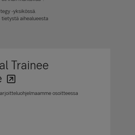
ategy -yksikössä.
tietystä aihealueesta
al Trainee
e
harjoitteluohjelmaamme osoitteessa