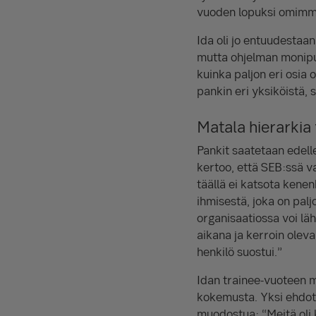
vuoden lopuksi omimmal
Ida oli jo entuudestaa
mutta ohjelman monipuol
kuinka paljon eri osia 
pankin eri yksiköistä, s
Matala hierarkia y
Pankit saatetaan edell
kertoo, että SEB:ssä va
täällä ei katsota kene
ihmisestä, joka on palj
organisaatiossa voi lä
aikana ja kerroin olev
henkilö suostui.”
Idan trainee-vuoteen ma
kokemusta. Yksi ehdoto
muodostua: “Meitä oli 