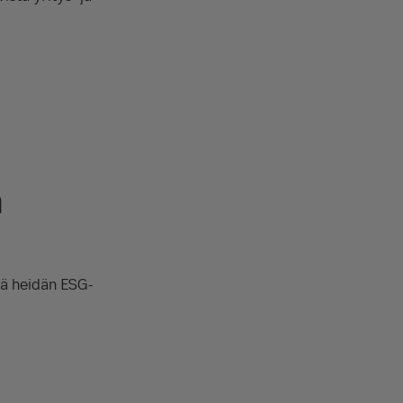
n
iä heidän ESG-