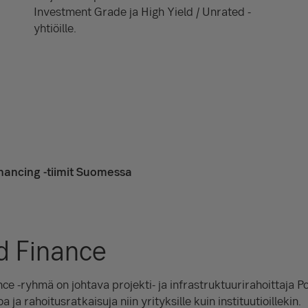
Investment Grade ja High Yield / Unrated -
yhtiöille.
nancing -tiimit Suomessa
d Finance
ce -ryhmä on johtava projekti- ja infrastruktuurirahoittaja P
a rahoitusratkaisuja niin yrityksille kuin instituutioillekin.