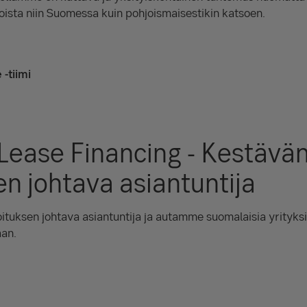
ista niin Suomessa kuin pohjoismaisestikin katsoen.
-tiimi
Lease Financing - Kestävä
en johtava asiantuntija
tuksen johtava asiantuntija ja autamme suomalaisia yrityks
aan.