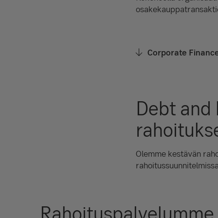
osakekauppatransaktio
Corporate Finance 
Debt and 
rahoituks
Olemme kestävän rahoi
rahoitussuunnitelmiss
Rahoituspalvelumme