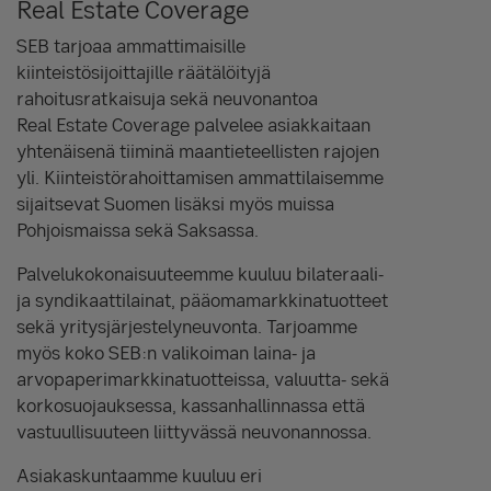
Real Estate Coverage
SEB tarjoaa ammattimaisille
kiinteistösijoittajille räätälöityjä
rahoitusratkaisuja sekä neuvonantoa
Real Estate Coverage palvelee asiakkaitaan
yhtenäisenä tiiminä maantieteellisten rajojen
yli. Kiinteistörahoittamisen ammattilaisemme
sijaitsevat Suomen lisäksi myös muissa
Pohjoismaissa sekä Saksassa.
Palvelukokonaisuuteemme kuuluu bilateraali-
ja syndikaattilainat, pääomamarkkinatuotteet
sekä yritysjärjestelyneuvonta. Tarjoamme
myös koko SEB:n valikoiman laina- ja
arvopaperimarkkinatuotteissa, valuutta- sekä
korkosuojauksessa, kassanhallinnassa että
vastuullisuuteen liittyvässä neuvonannossa.
Asiakaskuntaamme kuuluu eri