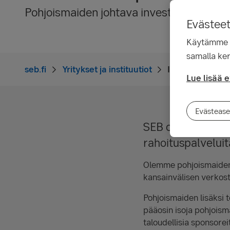
Pohjoismaiden johtava investointipankki
Evästee
Käytämme ev
samalla ker
seb.fi
Yritykset ja instituutiot
Investointipank
Lue lisää 
Evästease
SEB on täyden pal
rahoituspalveluita 
Olemme pohjoismaiden 
kansainvälisen verkos
Pohjoismaiden lisäksi
pääosin isoja pohjoisma
taloudellisia sponsorei