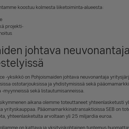
ntamme koostuu kolmesta liiketoiminta-alueesta:
e
kä projekti-
hoitus
iden johtava neuvonantaj
estelyissä
e -yksikkö on Pohjoismaiden johtava neuvonantaja yritysjärj
isissa ostotarjouksissa ja yhdistymisissä sekä pääomamarkk
a -myynneissä sekä listautumisanneissa.
sikymmenen aikana olemme toteuttaneet yhteenlasketusti yl
sta yrityskauppaa. Pääomamarkkinatransaktioissa SEB on tot
ta, yhteenlasketulta arvoltaan yli 25 miljardia euroa.
ollamme on kattava ja yksityiskohtainen tuntemus huomattavi