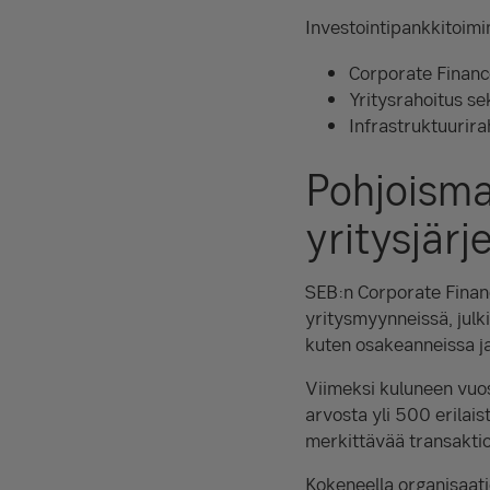
Investointipankkitoimi
Corporate Financ
Yritysrahoitus se
Infrastruktuurira
Pohjoisma
yritysjärj
SEB:n Corporate Financ
yritysmyynneissä, julk
kuten osakeanneissa j
Viimeksi kuluneen vuo
arvosta yli 500 erilai
merkittävää transaktio
Kokeneella organisaati