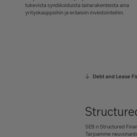
tukevista syndikoiduista lainarakenteista aina
yrityskauppoihin ja erilaisiin investointeihin.
Debt and Lease Fi
Structure
SEB:n Structured Finan
Tarjoamme neuvonantoa j