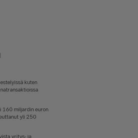
a
estelyissä kuten
inatransaktioissa
i 160 miljardin euron
euttanut yli 250
sta yritys- ja