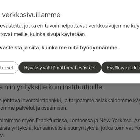
t verkkosivuillamme
ästeitä, jotka eri tavoin helpottavat verkkosivujemme käyt
tovat meille, kuinka sivuja käytetään.
kipalvelut
evästeistä ja siitä, kuinka me niitä hyödynnämme.
tukset
Hyväksy välttämättömät evästeet
Hyväksy kaikki 
velun investointipankki, joka tarjoaa neuvona
niin yrityksille kuin instituutioille.
johtava investointipankki, ja tarjoamme asiakkaidemme kä
tomme palvelut ja osaamisen.
 toimimme myös Frankfurtissa, Lontoossa ja New Yorkissa. 
isia yrityksiä, kansainvälisiä suuryrityksiä, jotka toimivat 
ta.