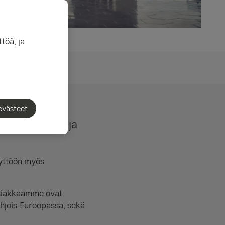
töä, ja
evästeet
ntopalveluita ja
yttöön myös
Asiakkaamme ovat
Pohjois-Euroopassa, sekä